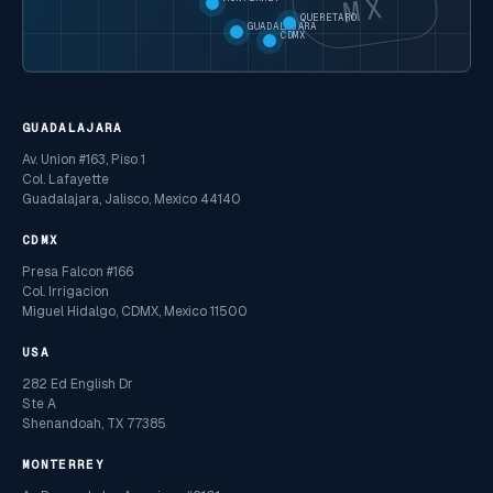
MX
QUERETARO
GUADALAJARA
CDMX
GUADALAJARA
Av. Union #163, Piso 1
Col. Lafayette
Guadalajara, Jalisco, Mexico 44140
CDMX
Presa Falcon #166
Col. Irrigacion
Miguel Hidalgo, CDMX, Mexico 11500
USA
282 Ed English Dr
Ste A
Shenandoah, TX 77385
MONTERREY