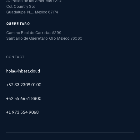
Av. Paseo de las Americas #2101
Col. Country Sol
Guadalupe, N.L., Mexico 67174
QUERETARO
Camino Real de Carretas #299
Santiago de Queretaro, Qro, Mexico 76060
CONTACT
hola@inbest.cloud
+52 33 2309 0100
+52 55 6651 8800
+1 973 554 9068