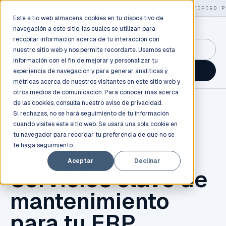
LIVE
/
FIELD OPS
/
3K+ CLIENTS DEPLOYED
/
130+ CERTIFIED P
Este sitio web almacena cookies en tu dispositivo de
navegación a este sitio, las cuales se utilizan para
recopilar información acerca de tu interacción con
GuidancePlex →
nuestro sitio web y nos permite recordarte. Usamos esta
información con el fin de mejorar y personalizar tu
Talk to an engineer →
experiencia de navegación y para generar analíticas y
métricas acerca de nuestros visitantes en este sitio web y
otros medios de comunicación. Para conocer más acerca
de las cookies, consulta nuestro
aviso de privacidad.
Si rechazas, no se hará seguimiento de tu información
cuando visites este sitio web. Se usará una sola cookie en
tu navegador para recordar tu preferencia de que no se
te haga seguimiento.
ODOO
Aceptar
Declinar
Servicios clave de
mantenimiento
para tu ERP