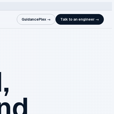
GuidancePlex →
Talk to an engineer →
,
and