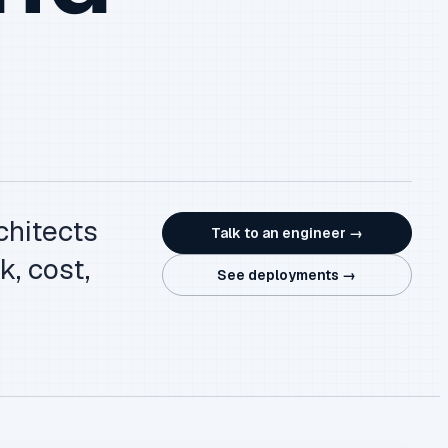
chitects
Talk to an engineer →
k, cost,
See deployments →