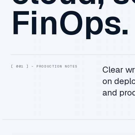
FinOps.
[ 001 ] - PRODUCTION NOTES
Clear wr
on deplo
and prod