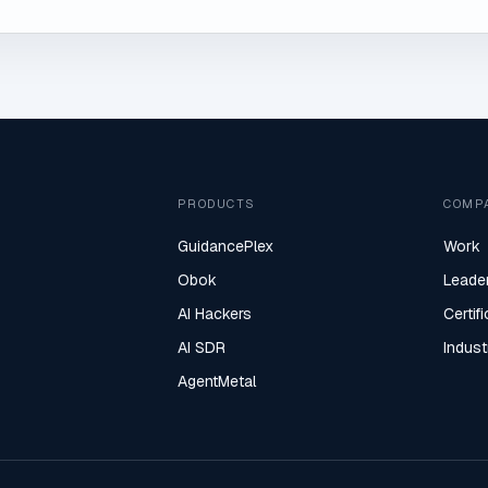
PRODUCTS
COMP
GuidancePlex
Work
Obok
Leade
AI Hackers
Certif
AI SDR
Indust
AgentMetal