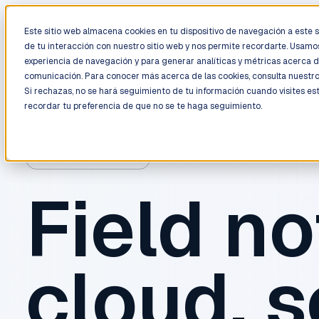
LIVE
/
FIELD OPS
/
3K+ CLIENTS DEPLOYED
/
130+ CERTIFIE
Este sitio web almacena cookies en tu dispositivo de navegación a este si
de tu interacción con nuestro sitio web y nos permite recordarte. Usamos
Deployment
Process
Services
Work
Trust
experiencia de navegación y para generar analíticas y métricas acerca d
comunicación. Para conocer más acerca de las cookies, consulta nuestr
Si rechazas, no se hará seguimiento de tu información cuando visites es
recordar tu preferencia de que no se te haga seguimiento.
BLOG / FIELD NOTES
Field no
cloud, s