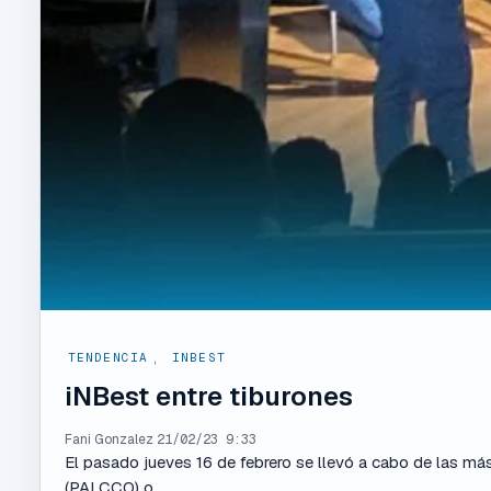
TENDENCIA
,
INBEST
iNBest entre tiburones
Fani Gonzalez
21/02/23 9:33
El pasado jueves 16 de febrero se llevó a cabo de las má
(PALCCO) o...