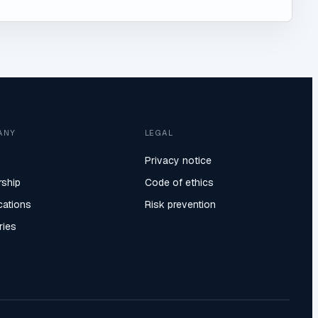
ANY
LEGAL
Privacy notice
rship
Code of ethics
ications
Risk prevention
ries