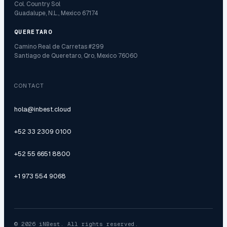
Col. Country Sol
Guadalupe, N.L., Mexico 67174
QUERETARO
Camino Real de Carretas #299
Santiago de Queretaro, Qro, Mexico 76060
CONTACT
hola@inbest.cloud
+52 33 2309 0100
+52 55 6651 8800
+1 973 554 9068
© 2026 iNBest. All rights reserved.