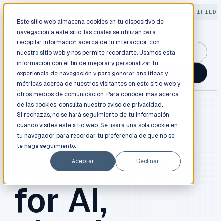
LIVE
/
FIELD OPS
/
3K+ CLIENTS DEPLOYED
/
130+ CERTIFIED 
Este sitio web almacena cookies en tu dispositivo de
navegación a este sitio, las cuales se utilizan para
recopilar información acerca de tu interacción con
GuidancePlex →
nuestro sitio web y nos permite recordarte. Usamos esta
información con el fin de mejorar y personalizar tu
Talk to an engineer →
experiencia de navegación y para generar analíticas y
métricas acerca de nuestros visitantes en este sitio web y
otros medios de comunicación. Para conocer más acerca
de las cookies, consulta nuestro
aviso de privacidad.
Si rechazas, no se hará seguimiento de tu información
cuando visites este sitio web. Se usará una sola cookie en
BLOG / FIELD NOTES
tu navegador para recordar tu preferencia de que no se
te haga seguimiento.
Field notes
Aceptar
Declinar
for AI,