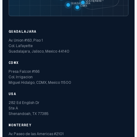
QUERETARO
GUADALAJARA
CDMX
GUADALAJARA
Av. Union #163, Piso 1
Col. Lafayette
Guadalajara, Jalisco, Mexico 44140
CDMX
Presa Falcon #166
Col. Irrigacion
Miguel Hidalgo, CDMX, Mexico 11500
USA
282 Ed English Dr
Ste A
Shenandoah, TX 77385
MONTERREY
Av. Paseo de las Americas #2101