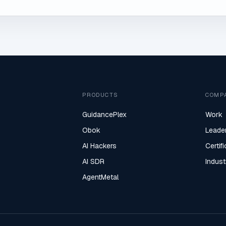
PRODUCTS
COMP
GuidancePlex
Work
Obok
Leade
AI Hackers
Certif
AI SDR
Indust
AgentMetal