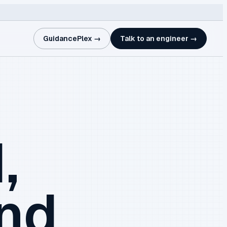
GuidancePlex →
Talk to an engineer →
,
and