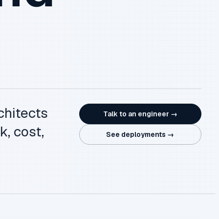
chitects
Talk to an engineer →
k, cost,
See deployments →