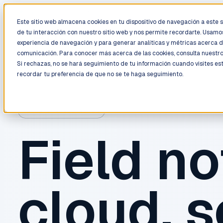
LIVE
/
FIELD OPS
/
3K+ CLIENTS DEPLOYED
/
130+ CERTIFIE
Este sitio web almacena cookies en tu dispositivo de navegación a este si
de tu interacción con nuestro sitio web y nos permite recordarte. Usamos
Deployment
Process
Services
Work
Trust
experiencia de navegación y para generar analíticas y métricas acerca d
comunicación. Para conocer más acerca de las cookies, consulta nuestr
Si rechazas, no se hará seguimiento de tu información cuando visites es
recordar tu preferencia de que no se te haga seguimiento.
BLOG / FIELD NOTES
Field no
cloud, s