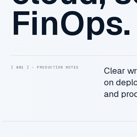
FinOps.
[ 001 ] - PRODUCTION NOTES
Clear wr
on deplo
and prod