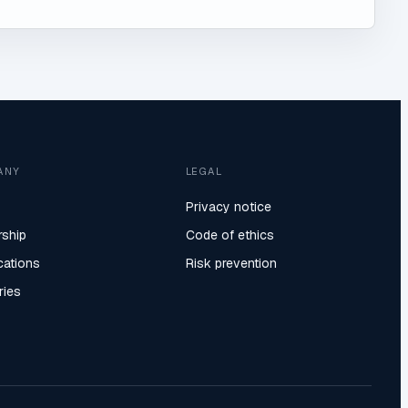
ANY
LEGAL
Privacy notice
rship
Code of ethics
ications
Risk prevention
ries