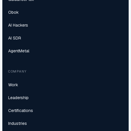
Obok
AI Hackers
AI SDR
AgentMetal
COMPANY
Work
Leadership
Certifications
Industries