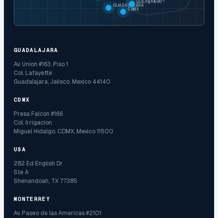
QUERETARO
GUADALAJARA
CDMX
GUADALAJARA
Av. Union #163, Piso 1
Col. Lafayette
Guadalajara, Jalisco, Mexico 44140
CDMX
Presa Falcon #166
Col. Irrigacion
Miguel Hidalgo, CDMX, Mexico 11500
USA
282 Ed English Dr
Ste A
Shenandoah, TX 77385
MONTERREY
Av. Paseo de las Americas #2101