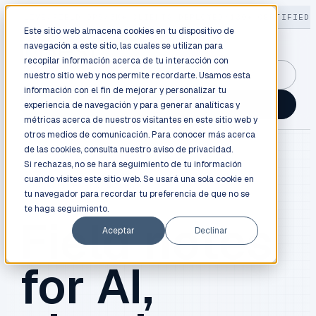
LIVE
/
FIELD OPS
/
3K+ CLIENTS DEPLOYED
/
130+ CERTIFIED 
Este sitio web almacena cookies en tu dispositivo de
navegación a este sitio, las cuales se utilizan para
recopilar información acerca de tu interacción con
GuidancePlex →
nuestro sitio web y nos permite recordarte. Usamos esta
información con el fin de mejorar y personalizar tu
Talk to an engineer →
experiencia de navegación y para generar analíticas y
métricas acerca de nuestros visitantes en este sitio web y
otros medios de comunicación. Para conocer más acerca
de las cookies, consulta nuestro
aviso de privacidad.
Si rechazas, no se hará seguimiento de tu información
cuando visites este sitio web. Se usará una sola cookie en
BLOG / FIELD NOTES
tu navegador para recordar tu preferencia de que no se
te haga seguimiento.
Field notes
Aceptar
Declinar
for AI,