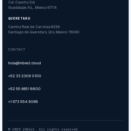
Col. Country Sol
Guadalupe, N.L., Mexico 67174
QUERETARO
Camino Real de Carretas #299
Santiago de Queretaro, Qro, Mexico 76060
CONTACT
hola@inbest.cloud
+52 33 2309 0100
+52 55 6651 8800
+1 973 554 9068
© 2026 iNBest. All rights reserved.