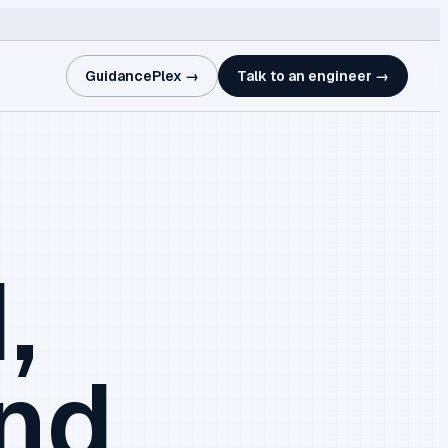
GuidancePlex →
Talk to an engineer →
,
and