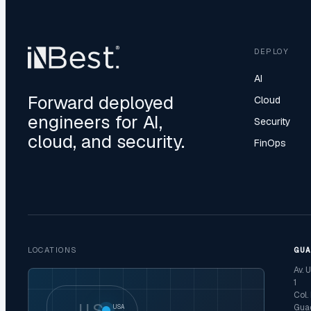
DEPLOY
AI
Forward deployed
Cloud
engineers for AI,
Security
cloud, and security.
FinOps
LOCATIONS
GU
Av. 
1
Col.
US
Guad
USA