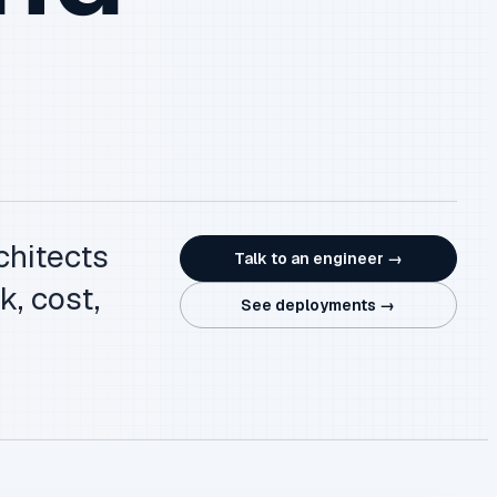
chitects
Talk to an engineer →
k, cost,
See deployments →