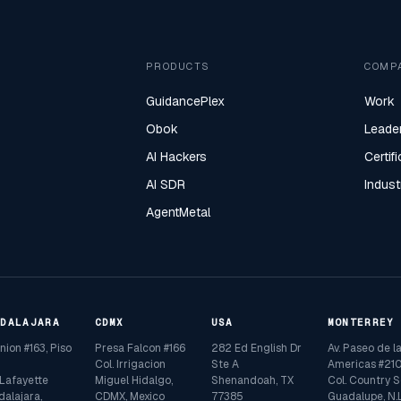
PRODUCTS
COMP
GuidancePlex
Work
Obok
Leade
AI Hackers
Certif
AI SDR
Indust
AgentMetal
ADALAJARA
CDMX
USA
MONTERREY
Union #163, Piso
Presa Falcon #166
282 Ed English Dr
Av. Paseo de l
Col. Irrigacion
Ste A
Americas #210
 Lafayette
Miguel Hidalgo,
Shenandoah, TX
Col. Country S
alajara,
CDMX, Mexico
77385
Guadalupe, N.L