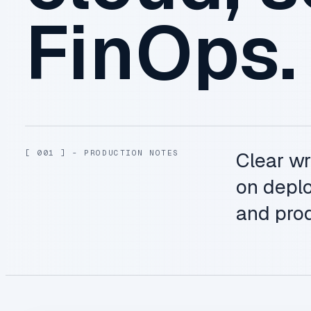
FinOps.
[ 001 ] - PRODUCTION NOTES
Clear wr
on deplo
and prod