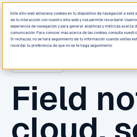
LIVE
/
FIELD OPS
/
3K+ CLIENTS DEPLOYED
/
130+ CERTIFIE
Este sitio web almacena cookies en tu dispositivo de navegación a este si
de tu interacción con nuestro sitio web y nos permite recordarte. Usamos
Deployment
Process
Services
Work
Trust
experiencia de navegación y para generar analíticas y métricas acerca d
comunicación. Para conocer más acerca de las cookies, consulta nuestr
Si rechazas, no se hará seguimiento de tu información cuando visites es
recordar tu preferencia de que no se te haga seguimiento.
BLOG / FIELD NOTES
Field no
cloud, s