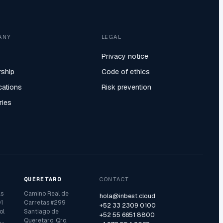
ANY
LEGAL
Privacy notice
rship
Code of ethics
ications
Risk prevention
ries
QUERETARO
CONTACT
as
Camino Real de
hola@inbest.cloud
1
Carretas #299
+52 33 2309 0100
ol
Santiago de
+52 55 6651 8800
.,
Queretaro, Qro,