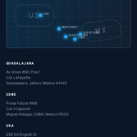
US
USA
MX
MONTERREY
QUERETARO
GUADALAJARA
CDMX
GUADALAJARA
Av. Union #163, Piso 1
Col. Lafayette
Guadalajara, Jalisco, Mexico 44140
CDMX
Presa Falcon #166
Col. Irrigacion
Miguel Hidalgo, CDMX, Mexico 11500
USA
282 Ed English Dr