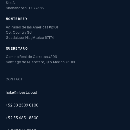
Ste A
Shenandoah, TX 77385
MONTERREY
Av. Paseo de las Americas #2101
Col. Country Sol
Guadalupe, N.L., Mexico 67174
QUERETARO
Camino Real de Carretas #299
Santiago de Queretaro, Qro, Mexico 76060
CONTACT
hola@inbest.cloud
+52 33 2309 0100
+52 55 6651 8800