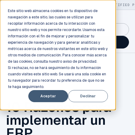
LIVE
/
FIELD OPS
/
3K+ CLIENTS DEPLOYED
/
130+ CERTIFIED P
Este sitio web almacena cookies en tu dispositivo de
navegación a este sitio, las cuales se utilizan para
recopilar información acerca de tu interacción con
GuidancePlex →
nuestro sitio web y nos permite recordarte. Usamos esta
información con el fin de mejorar y personalizar tu
Talk to an engineer →
experiencia de navegación y para generar analíticas y
métricas acerca de nuestros visitantes en este sitio web y
otros medios de comunicación. Para conocer más acerca
de las cookies, consulta nuestro
aviso de privacidad.
Si rechazas, no se hará seguimiento de tu información
cuando visites este sitio web. Se usará una sola cookie en
tu navegador para recordar tu preferencia de que no se
te haga seguimiento.
ERP
,
ODOO
Aceptar
Declinar
10 Razones para
implementar un
ERP