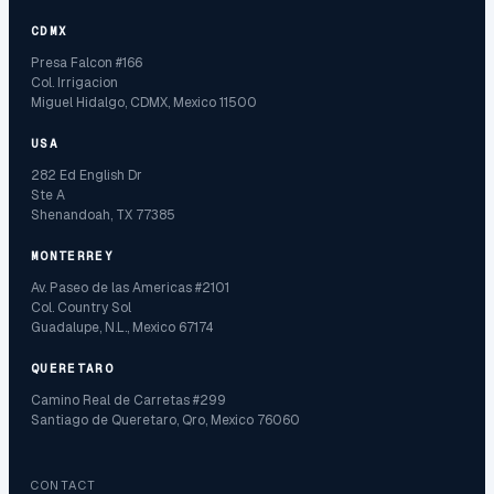
CDMX
Presa Falcon #166
Col. Irrigacion
Miguel Hidalgo, CDMX, Mexico 11500
USA
282 Ed English Dr
Ste A
Shenandoah, TX 77385
MONTERREY
Av. Paseo de las Americas #2101
Col. Country Sol
Guadalupe, N.L., Mexico 67174
QUERETARO
Camino Real de Carretas #299
Santiago de Queretaro, Qro, Mexico 76060
CONTACT