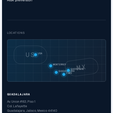
Risk prevention
LOCATIONS
US
USA
MX
MONTERREY
QUERETARO
GUADALAJARA
CDMX
GUADALAJARA
Av. Union #163, Piso 1
Col. Lafayette
Guadalajara, Jalisco, Mexico 44140