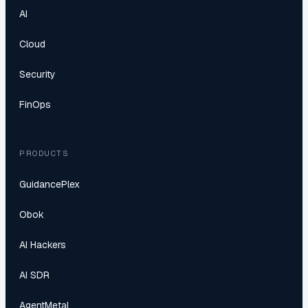
AI
Cloud
Security
FinOps
PRODUCTS
GuidancePlex
Obok
AI Hackers
AI SDR
AgentMetal