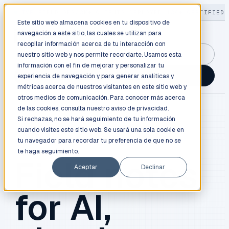
LIVE
/
FIELD OPS
/
3K+ CLIENTS DEPLOYED
/
130+ CERTIFIED 
Este sitio web almacena cookies en tu dispositivo de
navegación a este sitio, las cuales se utilizan para
recopilar información acerca de tu interacción con
GuidancePlex →
nuestro sitio web y nos permite recordarte. Usamos esta
información con el fin de mejorar y personalizar tu
Talk to an engineer →
experiencia de navegación y para generar analíticas y
métricas acerca de nuestros visitantes en este sitio web y
otros medios de comunicación. Para conocer más acerca
de las cookies, consulta nuestro
aviso de privacidad.
Si rechazas, no se hará seguimiento de tu información
cuando visites este sitio web. Se usará una sola cookie en
BLOG / FIELD NOTES
tu navegador para recordar tu preferencia de que no se
te haga seguimiento.
Field notes
Aceptar
Declinar
for AI,