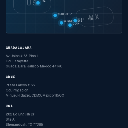
US
USA
MX
MONTERREY
QUERETARO
GUADALAJARA
CDMX
GUADALAJARA
Av. Union #163, Piso 1
Col. Lafayette
Guadalajara, Jalisco, Mexico 44140
CDMX
Presa Falcon #166
Col. Irrigacion
Miguel Hidalgo, CDMX, Mexico 11500
USA
282 Ed English Dr
Ste A
Shenandoah, TX 77385