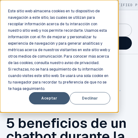
LIVE
/
FIELD OPS
/
3K+ CLIENTS DEPLOYED
/
130+ CERTIFIED P
Este sitio web almacena cookies en tu dispositivo de
navegación a este sitio, las cuales se utilizan para
recopilar información acerca de tu interacción con
GuidancePlex →
nuestro sitio web y nos permite recordarte. Usamos esta
información con el fin de mejorar y personalizar tu
Talk to an engineer →
experiencia de navegación y para generar analíticas y
métricas acerca de nuestros visitantes en este sitio web y
otros medios de comunicación. Para conocer más acerca
de las cookies, consulta nuestro
aviso de privacidad.
Si rechazas, no se hará seguimiento de tu información
cuando visites este sitio web. Se usará una sola cookie en
tu navegador para recordar tu preferencia de que no se
te haga seguimiento.
CHATBOT
,
BUSINESS INTELLIGENCE
,
ENTERPRISES
,
Aceptar
Declinar
ATENCION AL CLIENTE
5 beneficios de un
chatbot durante la