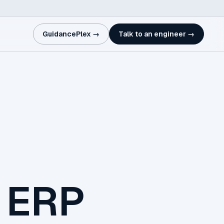
GuidancePlex →
Talk to an engineer →
u ERP