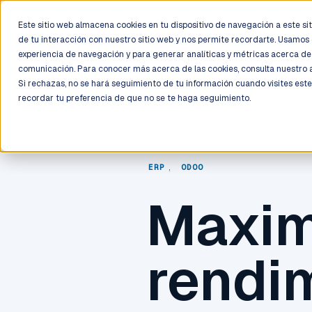
LIVE
/
FIELD OPS
/
3K+ CLIENTS DEPLOYED
/
130+ CERTIFIE
Este sitio web almacena cookies en tu dispositivo de navegación a este siti
de tu interacción con nuestro sitio web y nos permite recordarte. Usamos 
Deployment
Process
Services
Work
Trust
experiencia de navegación y para generar analíticas y métricas acerca de 
comunicación. Para conocer más acerca de las cookies, consulta nuestro
Si rechazas, no se hará seguimiento de tu información cuando visites este
recordar tu preferencia de que no se te haga seguimiento.
ERP
,
ODOO
Maxim
rendi