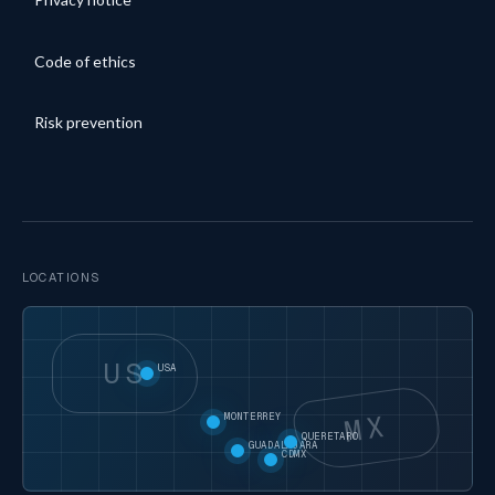
Code of ethics
Risk prevention
LOCATIONS
US
USA
MX
MONTERREY
QUERETARO
GUADALAJARA
CDMX