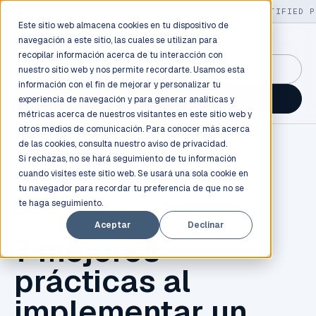
LIVE
/
FIELD OPS
/
3K+ CLIENTS DEPLOYED
/
130+ CERTIFIED P
Este sitio web almacena cookies en tu dispositivo de
navegación a este sitio, las cuales se utilizan para
recopilar información acerca de tu interacción con
GuidancePlex →
nuestro sitio web y nos permite recordarte. Usamos esta
información con el fin de mejorar y personalizar tu
Talk to an engineer →
experiencia de navegación y para generar analíticas y
métricas acerca de nuestros visitantes en este sitio web y
otros medios de comunicación. Para conocer más acerca
de las cookies, consulta nuestro
aviso de privacidad.
Si rechazas, no se hará seguimiento de tu información
cuando visites este sitio web. Se usará una sola cookie en
tu navegador para recordar tu preferencia de que no se
te haga seguimiento.
SAP BUSINESS ONE
Aceptar
Declinar
7 mejores
prácticas al
implementar un