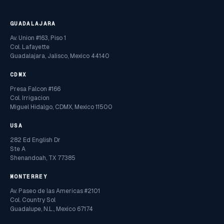
GUADALAJARA
Av. Union #163, Piso 1
Col. Lafayette
Guadalajara, Jalisco, Mexico 44140
CDMX
Presa Falcon #166
Col. Irrigacion
Miguel Hidalgo, CDMX, Mexico 11500
USA
282 Ed English Dr
Ste A
Shenandoah, TX 77385
MONTERREY
Av. Paseo de las Americas #2101
Col. Country Sol
Guadalupe, N.L., Mexico 67174