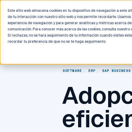
LIVE
/
FIELD OPS
/
3K+ CLIENTS DEPLOYED
/
130+ CERTIFIE
Este sitio web almacena cookies en tu dispositivo de navegación a este siti
de tu interacción con nuestro sitio web y nos permite recordarte. Usamos 
Deployment
Process
Services
Work
Trust
experiencia de navegación y para generar analíticas y métricas acerca de 
comunicación. Para conocer más acerca de las cookies, consulta nuestro
Si rechazas, no se hará seguimiento de tu información cuando visites este
recordar tu preferencia de que no se te haga seguimiento.
SOFTWARE
,
ERP
,
SAP BUSINESS
Adopc
eficie