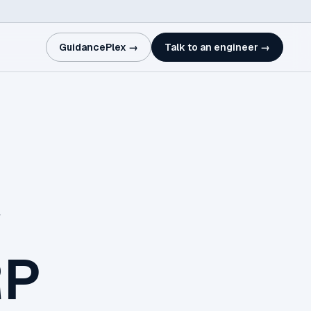
GuidancePlex →
Talk to an engineer →
y
RP