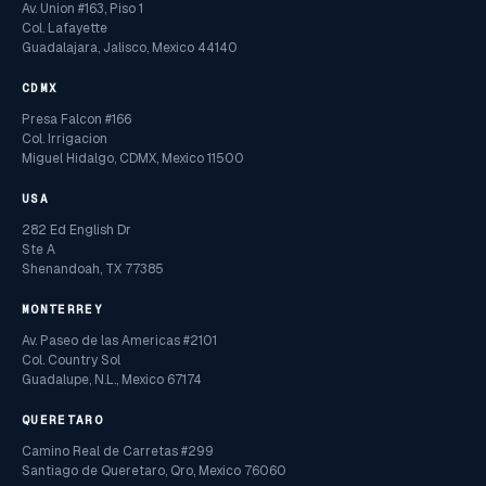
Av. Union #163, Piso 1
Col. Lafayette
Guadalajara, Jalisco, Mexico 44140
CDMX
Presa Falcon #166
Col. Irrigacion
Miguel Hidalgo, CDMX, Mexico 11500
USA
282 Ed English Dr
Ste A
Shenandoah, TX 77385
MONTERREY
Av. Paseo de las Americas #2101
Col. Country Sol
Guadalupe, N.L., Mexico 67174
QUERETARO
Camino Real de Carretas #299
Santiago de Queretaro, Qro, Mexico 76060