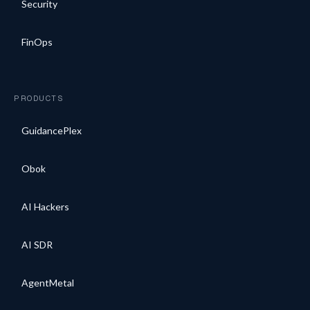
Security
FinOps
PRODUCTS
GuidancePlex
Obok
AI Hackers
AI SDR
AgentMetal