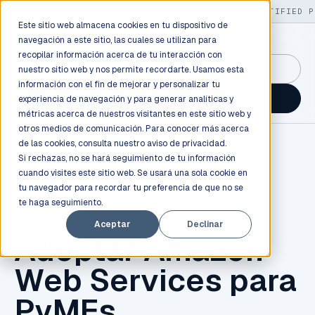
LIVE
/
FIELD OPS
/
3K+ CLIENTS DEPLOYED
/
130+ CERTIFIED P
Este sitio web almacena cookies en tu dispositivo de
navegación a este sitio, las cuales se utilizan para
recopilar información acerca de tu interacción con
GuidancePlex →
nuestro sitio web y nos permite recordarte. Usamos esta
información con el fin de mejorar y personalizar tu
Talk to an engineer →
experiencia de navegación y para generar analíticas y
métricas acerca de nuestros visitantes en este sitio web y
otros medios de comunicación. Para conocer más acerca
de las cookies, consulta nuestro
aviso de privacidad.
Si rechazas, no se hará seguimiento de tu información
cuando visites este sitio web. Se usará una sola cookie en
tu navegador para recordar tu preferencia de que no se
te haga seguimiento.
AWS
Aceptar
Declinar
Adoptar Amazon
Web Services para
PyMEs