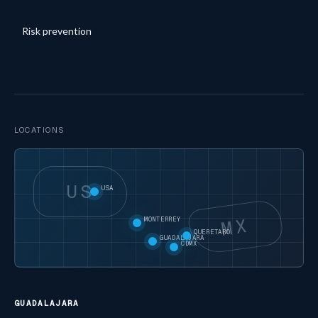
Risk prevention
LOCATIONS
US
USA
MX
MONTERREY
QUERETARO
GUADALAJARA
CDMX
GUADALAJARA