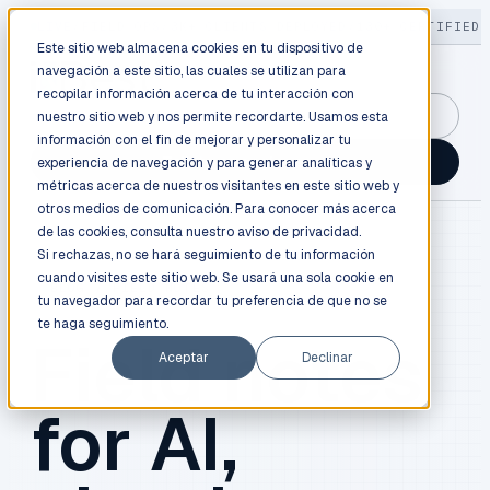
LIVE
/
FIELD OPS
/
3K+ CLIENTS DEPLOYED
/
130+ CERTIFIED 
Este sitio web almacena cookies en tu dispositivo de
navegación a este sitio, las cuales se utilizan para
recopilar información acerca de tu interacción con
GuidancePlex →
nuestro sitio web y nos permite recordarte. Usamos esta
información con el fin de mejorar y personalizar tu
Talk to an engineer →
experiencia de navegación y para generar analíticas y
métricas acerca de nuestros visitantes en este sitio web y
otros medios de comunicación. Para conocer más acerca
de las cookies, consulta nuestro
aviso de privacidad.
Si rechazas, no se hará seguimiento de tu información
cuando visites este sitio web. Se usará una sola cookie en
BLOG / FIELD NOTES
tu navegador para recordar tu preferencia de que no se
te haga seguimiento.
Field notes
Aceptar
Declinar
for AI,