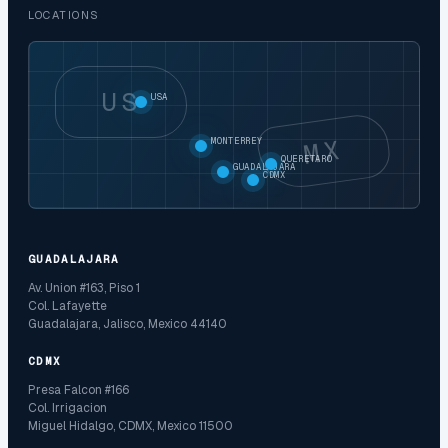
LOCATIONS
US
USA
MX
MONTERREY
QUERETARO
GUADALAJARA
CDMX
GUADALAJARA
Av. Union #163, Piso 1
Col. Lafayette
Guadalajara, Jalisco, Mexico 44140
CDMX
Presa Falcon #166
Col. Irrigacion
Miguel Hidalgo, CDMX, Mexico 11500