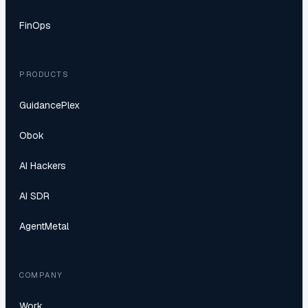
FinOps
PRODUCTS
GuidancePlex
Obok
AI Hackers
AI SDR
AgentMetal
COMPANY
Work