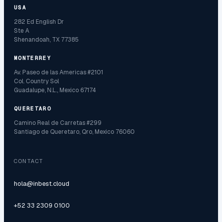
USA
282 Ed English Dr
Ste A
Shenandoah, TX 77385
MONTERREY
Av. Paseo de las Americas #2101
Col. Country Sol
Guadalupe, N.L., Mexico 67174
QUERETARO
Camino Real de Carretas #299
Santiago de Queretaro, Qro, Mexico 76060
CONTACT
hola@inbest.cloud
+52 33 2309 0100