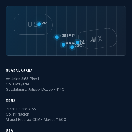
US
USA
MX
MONTERREY
QUERETARO
GUADALAJARA
CDMX
GUADALAJARA
Av. Union #163, Piso 1
Col. Lafayette
Guadalajara, Jalisco, Mexico 44140
CDMX
Presa Falcon #166
Col. Irrigacion
Miguel Hidalgo, CDMX, Mexico 11500
USA