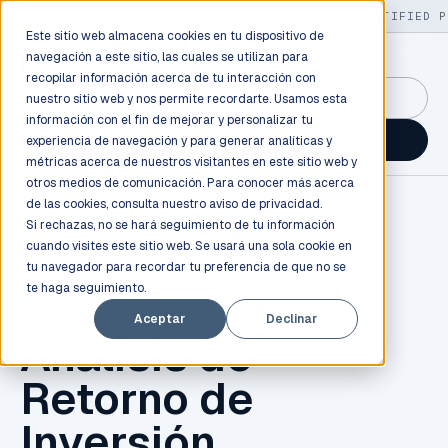
LIVE
/
FIELD OPS
/
3K+ CLIENTS DEPLOYED
/
130+ CERTIFIED P
Este sitio web almacena cookies en tu dispositivo de
navegación a este sitio, las cuales se utilizan para
recopilar información acerca de tu interacción con
GuidancePlex →
nuestro sitio web y nos permite recordarte. Usamos esta
información con el fin de mejorar y personalizar tu
Talk to an engineer →
experiencia de navegación y para generar analíticas y
métricas acerca de nuestros visitantes en este sitio web y
otros medios de comunicación. Para conocer más acerca
de las cookies, consulta nuestro
aviso de privacidad.
Si rechazas, no se hará seguimiento de tu información
cuando visites este sitio web. Se usará una sola cookie en
tu navegador para recordar tu preferencia de que no se
te haga seguimiento.
NEGOCIOS
,
OFFICE 365
Aceptar
Declinar
Análisis de
Retorno de
Inversión