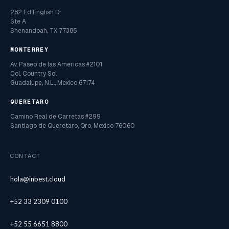
282 Ed English Dr
Ste A
Shenandoah, TX 77385
MONTERREY
Av. Paseo de las Americas #2101
Col. Country Sol
Guadalupe, N.L., Mexico 67174
QUERETARO
Camino Real de Carretas #299
Santiago de Queretaro, Qro, Mexico 76060
CONTACT
hola@inbest.cloud
+52 33 2309 0100
+52 55 6651 8800