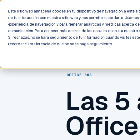
LIVE
/
FIELD OPS
/
3K+ CLIENTS DEPLOYED
/
130+ CERTIFIE
Este sitio web almacena cookies en tu dispositivo de navegación a este siti
de tu interacción con nuestro sitio web y nos permite recordarte. Usamos 
Deployment
Process
Services
Work
Trust
experiencia de navegación y para generar analíticas y métricas acerca de 
comunicación. Para conocer más acerca de las cookies, consulta nuestro
Si rechazas, no se hará seguimiento de tu información cuando visites este
recordar tu preferencia de que no se te haga seguimiento.
OFFICE 365
Las 5 
Office