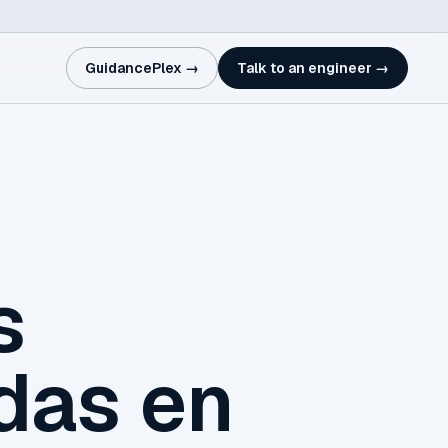
GuidancePlex →
Talk to an engineer →
s
adas en