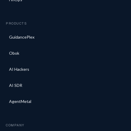
PRODUCTS
GuidancePlex
Obok
AI Hackers
AI SDR
AgentMetal
COMPANY