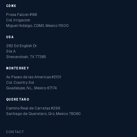
CDMX
Presa Falcon #166
Col. Irrigacion
Miguel Hidalgo, CDMX, Mexico 11500
USA
282 Ed English Dr
Ste A
Shenandoah, TX 77385
MONTERREY
Av. Paseo de las Americas #2101
Col. Country Sol
Guadalupe, N.L., Mexico 67174
QUERETARO
Camino Real de Carretas #299
Santiago de Queretaro, Qro, Mexico 76060
CONTACT