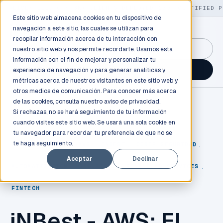
LIVE
/
FIELD OPS
/
3K+ CLIENTS DEPLOYED
/
130+ CERTIFIED P
Este sitio web almacena cookies en tu dispositivo de
navegación a este sitio, las cuales se utilizan para
recopilar información acerca de tu interacción con
GuidancePlex →
nuestro sitio web y nos permite recordarte. Usamos esta
información con el fin de mejorar y personalizar tu
Talk to an engineer →
experiencia de navegación y para generar analíticas y
métricas acerca de nuestros visitantes en este sitio web y
otros medios de comunicación. Para conocer más acerca
de las cookies, consulta nuestro
aviso de privacidad.
Si rechazas, no se hará seguimiento de tu información
cuando visites este sitio web. Se usará una sola cookie en
tu navegador para recordar tu preferencia de que no se
te haga seguimiento.
CLOUD
,
AMAZON
,
AWS
,
INBEST
,
CIBER SEGURIDAD
,
Aceptar
Declinar
AUTOMATIZACIÓN
,
SEGURIDAD
,
FINANCIAL SERVICES
,
FINTECH
iNBest - AWS: El