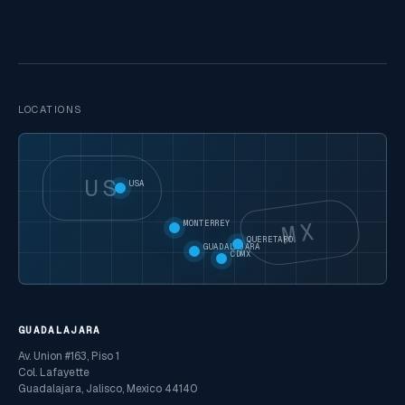
LOCATIONS
US
USA
MX
MONTERREY
QUERETARO
GUADALAJARA
CDMX
GUADALAJARA
Av. Union #163, Piso 1
Col. Lafayette
Guadalajara, Jalisco, Mexico 44140