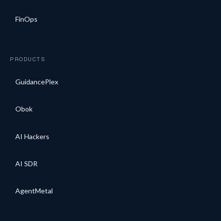
FinOps
PRODUCTS
GuidancePlex
Obok
AI Hackers
AI SDR
AgentMetal