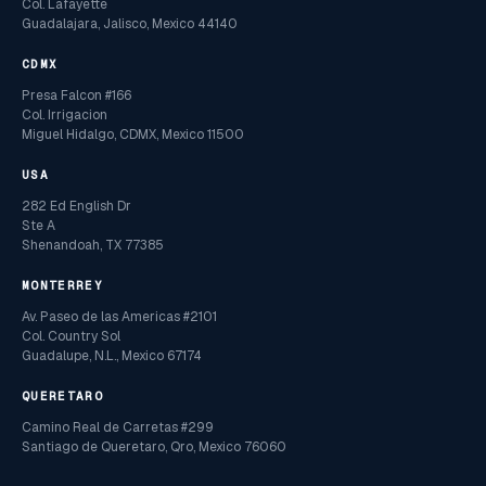
Col. Lafayette
Guadalajara, Jalisco, Mexico 44140
CDMX
Presa Falcon #166
Col. Irrigacion
Miguel Hidalgo, CDMX, Mexico 11500
USA
282 Ed English Dr
Ste A
Shenandoah, TX 77385
MONTERREY
Av. Paseo de las Americas #2101
Col. Country Sol
Guadalupe, N.L., Mexico 67174
QUERETARO
Camino Real de Carretas #299
Santiago de Queretaro, Qro, Mexico 76060