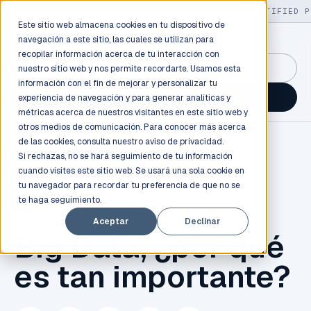
LIVE
/
FIELD OPS
/
3K+ CLIENTS DEPLOYED
/
130+ CERTIFIED P
Este sitio web almacena cookies en tu dispositivo de
navegación a este sitio, las cuales se utilizan para
recopilar información acerca de tu interacción con
GuidancePlex →
nuestro sitio web y nos permite recordarte. Usamos esta
información con el fin de mejorar y personalizar tu
Talk to an engineer →
experiencia de navegación y para generar analíticas y
métricas acerca de nuestros visitantes en este sitio web y
otros medios de comunicación. Para conocer más acerca
de las cookies, consulta nuestro
aviso de privacidad.
Si rechazas, no se hará seguimiento de tu información
cuando visites este sitio web. Se usará una sola cookie en
tu navegador para recordar tu preferencia de que no se
te haga seguimiento.
INBEST
,
DATA LAKE
,
DATA
,
BIGDATA
Aceptar
Declinar
Big Data, ¿por qué
es tan importante?