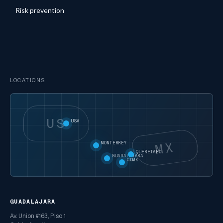
Risk prevention
LOCATIONS
US
USA
MX
MONTERREY
QUERETARO
GUADALAJARA
CDMX
GUADALAJARA
Av. Union #163, Piso 1