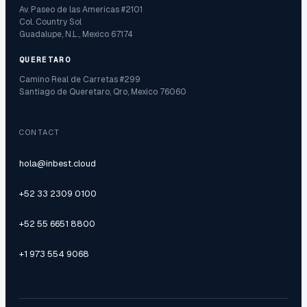
Av. Paseo de las Americas #2101
Col. Country Sol
Guadalupe, N.L., Mexico 67174
QUERETARO
Camino Real de Carretas #299
Santiago de Queretaro, Qro, Mexico 76060
CONTACT
hola@inbest.cloud
+52 33 2309 0100
+52 55 6651 8800
+1 973 554 9068