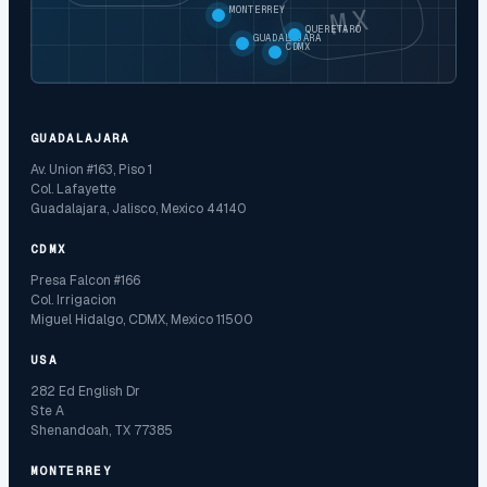
MX
MONTERREY
QUERETARO
GUADALAJARA
CDMX
GUADALAJARA
Av. Union #163, Piso 1
Col. Lafayette
Guadalajara, Jalisco, Mexico 44140
CDMX
Presa Falcon #166
Col. Irrigacion
Miguel Hidalgo, CDMX, Mexico 11500
USA
282 Ed English Dr
Ste A
Shenandoah, TX 77385
MONTERREY