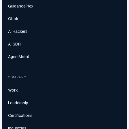
GuidancePlex
Obok
AI Hackers
AI SDR
AgentMetal
COMPANY
Work
Leadership
Certifications
Industries