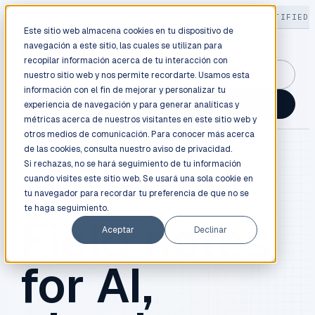
LIVE
/
FIELD OPS
/
3K+ CLIENTS DEPLOYED
/
130+ CERTIFIED 
Este sitio web almacena cookies en tu dispositivo de
navegación a este sitio, las cuales se utilizan para
recopilar información acerca de tu interacción con
GuidancePlex →
nuestro sitio web y nos permite recordarte. Usamos esta
información con el fin de mejorar y personalizar tu
Talk to an engineer →
experiencia de navegación y para generar analíticas y
métricas acerca de nuestros visitantes en este sitio web y
otros medios de comunicación. Para conocer más acerca
de las cookies, consulta nuestro
aviso de privacidad.
Si rechazas, no se hará seguimiento de tu información
cuando visites este sitio web. Se usará una sola cookie en
BLOG / FIELD NOTES
tu navegador para recordar tu preferencia de que no se
te haga seguimiento.
Field notes
Aceptar
Declinar
for AI,