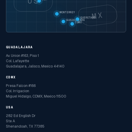
US
MX
MONTERREY
QUERETARO
GUADALAJARA
CDMX
GUADALAJARA
Av. Union #163, Piso 1
Col. Lafayette
Guadalajara, Jalisco, Mexico 44140
CDMX
Presa Falcon #166
Col. Irrigacion
Miguel Hidalgo, CDMX, Mexico 11500
USA
282 Ed English Dr
Ste A
Shenandoah, TX 77385