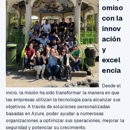
omiso
con la
innov
ación
y
excel
encia
Desde el
inicio, la misión ha sido transformar la manera en que
las empresas utilizan la tecnología para alcanzar sus
objetivos. A través de soluciones personalizadas
basadas en Azure, poder ayudar a numerosas
organizaciones a optimizar sus operaciones, mejorar la
seguridad y potenciar su crecimiento.