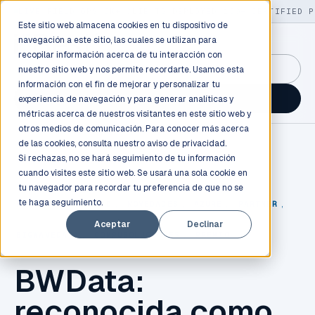
LIVE
/
FIELD OPS
/
3K+ CLIENTS DEPLOYED
/
130+ CERTIFIED P
Este sitio web almacena cookies en tu dispositivo de
navegación a este sitio, las cuales se utilizan para
recopilar información acerca de tu interacción con
GuidancePlex →
nuestro sitio web y nos permite recordarte. Usamos esta
información con el fin de mejorar y personalizar tu
Talk to an engineer →
experiencia de navegación y para generar analíticas y
métricas acerca de nuestros visitantes en este sitio web y
otros medios de comunicación. Para conocer más acerca
de las cookies, consulta nuestro
aviso de privacidad.
Si rechazas, no se hará seguimiento de tu información
cuando visites este sitio web. Se usará una sola cookie en
tu navegador para recordar tu preferencia de que no se
te haga seguimiento.
MICROSOFT
,
CLOUD
,
NOVEDADES
,
AZURE
,
PARTNER
,
Aceptar
Declinar
BIGWAVEDATA
,
COMPUSOLUCIONES
,
PREMIO
BWData:
reconocida como