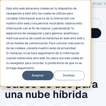
LIVE
/
FIELD OPS
/
3K+ CLIENTS DEPLOYED
/
130+ CERTIFIED P
Este sitio web almacena cookies en tu dispositivo de
navegación a este sitio, las cuales se utilizan para
recopilar información acerca de tu interacción con
GuidancePlex →
nuestro sitio web y nos permite recordarte. Usamos esta
información con el fin de mejorar y personalizar tu
Talk to an engineer →
experiencia de navegación y para generar analíticas y
métricas acerca de nuestros visitantes en este sitio web y
otros medios de comunicación. Para conocer más acerca
de las cookies, consulta nuestro
aviso de privacidad.
Si rechazas, no se hará seguimiento de tu información
cuando visites este sitio web. Se usará una sola cookie en
tu navegador para recordar tu preferencia de que no se
te haga seguimiento.
NUBE
,
SERVIDORES EN LA NUBE
,
AZURE
Aceptar
Declinar
Casos de uso para
una nube híbrida