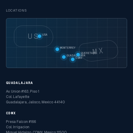
LOCATIONS
US
USA
MX
MONTERREY
QUERETARO
GUADALAJARA
CDMX
GUADALAJARA
Av. Union #163, Piso 1
Col. Lafayette
Guadalajara, Jalisco, Mexico 44140
CDMX
Presa Falcon #166
Col. Irrigacion
Miguel Hidalgo, CDMX, Mexico 11500