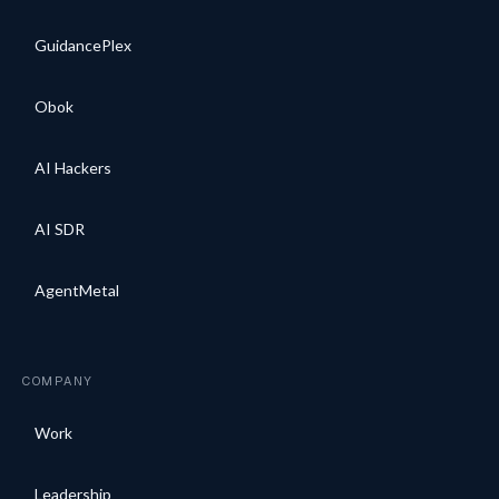
GuidancePlex
Obok
AI Hackers
AI SDR
AgentMetal
COMPANY
Work
Leadership