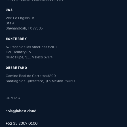
USA
282 Ed English Dr
Ste A
Shenandoah, TX 77385
MONTERREY
Av. Paseo de las Americas #2101
Col. Country Sol
Guadalupe, N.L., Mexico 67174
QUERETARO
Camino Real de Carretas #299
Santiago de Queretaro, Qro, Mexico 76060
CONTACT
hola@inbest.cloud
+52 33 2309 0100