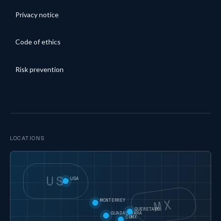
Privacy notice
Code of ethics
Risk prevention
LOCATIONS
US
USA
MX
MONTERREY
QUERETARO
GUADALAJARA
CDMX