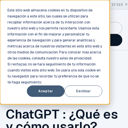
LIVE
/
FIELD OPS
/
3K+ CLIENTS DEPLOYED
/
130+ CERTIFIED P
Este sitio web almacena cookies en tu dispositivo de
navegación a este sitio, las cuales se utilizan para
recopilar información acerca de tu interacción con
GuidancePlex →
nuestro sitio web y nos permite recordarte. Usamos esta
información con el fin de mejorar y personalizar tu
Talk to an engineer →
experiencia de navegación y para generar analíticas y
métricas acerca de nuestros visitantes en este sitio web y
otros medios de comunicación. Para conocer más acerca
de las cookies, consulta nuestro
aviso de privacidad.
Si rechazas, no se hará seguimiento de tu información
cuando visites este sitio web. Se usará una sola cookie en
tu navegador para recordar tu preferencia de que no se
te haga seguimiento.
INNOVACIÓN
,
TENDENCIA
,
CHATBOT
,
INBEST
,
Aceptar
Declinar
INTELIGENCIA ARTIFICIAL
,
AI
,
CHATGPT
ChatGPT : ¿Qué es
y cómo usarlo?