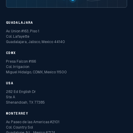
GUADALAJARA
Av. Union #163, Piso 1
Col. Lafayette
Guadalajara, Jalisco, Mexico 44140
CDMX
Presa Falcon #166
Col. Irrigacion
Miguel Hidalgo, CDMX, Mexico 11500
USA
282 Ed English Dr
Ste A
Shenandoah, TX 77385
MONTERREY
Av. Paseo de las Americas #2101
Col. Country Sol
Guadalupe, N.L., Mexico 67174