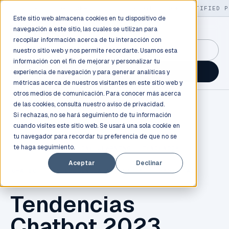
LIVE
/
FIELD OPS
/
3K+ CLIENTS DEPLOYED
/
130+ CERTIFIED P
Este sitio web almacena cookies en tu dispositivo de
navegación a este sitio, las cuales se utilizan para
recopilar información acerca de tu interacción con
GuidancePlex →
nuestro sitio web y nos permite recordarte. Usamos esta
información con el fin de mejorar y personalizar tu
Talk to an engineer →
experiencia de navegación y para generar analíticas y
métricas acerca de nuestros visitantes en este sitio web y
otros medios de comunicación. Para conocer más acerca
de las cookies, consulta nuestro
aviso de privacidad.
Si rechazas, no se hará seguimiento de tu información
cuando visites este sitio web. Se usará una sola cookie en
tu navegador para recordar tu preferencia de que no se
te haga seguimiento.
INNOVACIÓN
,
MACHINE LEARNING
,
TENDENCIA
,
Aceptar
Declinar
CHATBOT
,
INTELIGENCIA ARTIFICIAL
,
2023
,
AI
Tendencias
Chatbot 2023