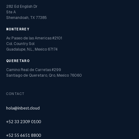
282 Ed English Dr
Ste A
Shenandoah, TX 77385
MONTERREY
Av. Paseo de las Americas #2101
Col. Country Sol
Guadalupe, N.L., Mexico 67174
QUERETARO
Camino Real de Carretas #299
Santiago de Queretaro, Qro, Mexico 76060
CONTACT
hola@inbest.cloud
+52 33 2309 0100
+52 55 6651 8800