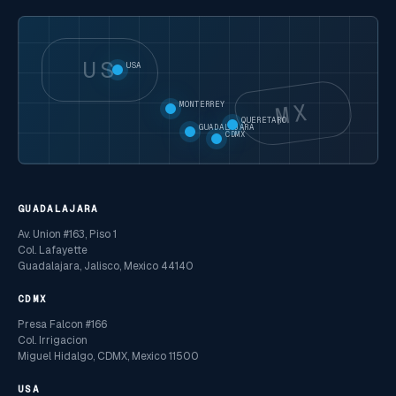
US
USA
MX
MONTERREY
QUERETARO
GUADALAJARA
CDMX
GUADALAJARA
Av. Union #163, Piso 1
Col. Lafayette
Guadalajara, Jalisco, Mexico 44140
CDMX
Presa Falcon #166
Col. Irrigacion
Miguel Hidalgo, CDMX, Mexico 11500
USA