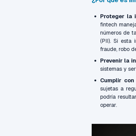
¿Por qué es i
Proteger la 
fintech maneja
números de tar
(PII). Si est
fraude, robo de
Prevenir la i
sistemas y ser
Cumplir con 
sujetas a reg
podría resulta
operar.