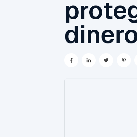
proteg
diner