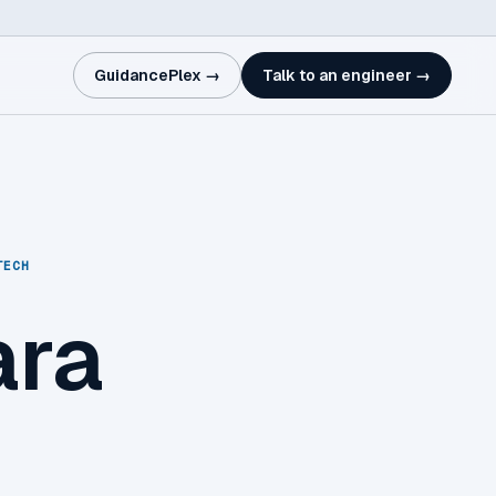
GuidancePlex →
Talk to an engineer →
TECH
ara