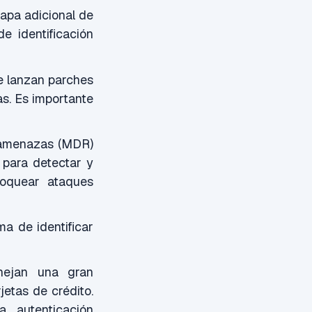
apa adicional de
e identificación
e lanzan parches
as. Es importante
 amenazas (MDR)
g para detectar y
loquear ataques
a de identificar
nejan una gran
jetas de crédito.
a autenticación