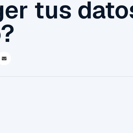
er tus dato
o?