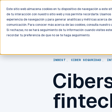
LIVE
/
FIELD OPS
/
3K+ CLIENTS DEPLOYED
/
130+ CERTIFIE
Este sitio web almacena cookies en tu dispositivo de navegación a este siti
de tu interacción con nuestro sitio web y nos permite recordarte. Usamos 
Deployment
Process
Services
Work
Trust
experiencia de navegación y para generar analíticas y métricas acerca de 
comunicación. Para conocer más acerca de las cookies, consulta nuestro
Si rechazas, no se hará seguimiento de tu información cuando visites este
recordar tu preferencia de que no se te haga seguimiento.
INBEST
,
CIBER SEGURIDAD
,
IN
Ciber
finte