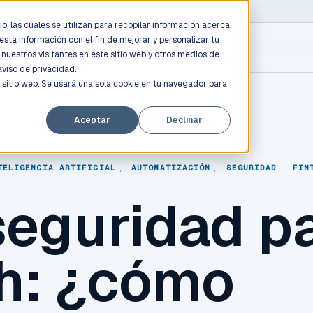
D PROFESSIONALS
/
AWS / AZURE / GOOGLE CLOUD
o, las cuales se utilizan para recopilar información acerca
esta información con el fin de mejorar y personalizar tu
nuestros visitantes en este sitio web y otros medios de
aviso de privacidad.
 sitio web. Se usará una sola cookie en tu navegador para
Aceptar
Declinar
TELIGENCIA ARTIFICIAL
,
AUTOMATIZACIÓN
,
SEGURIDAD
,
FIN
seguridad p
ch: ¿cómo