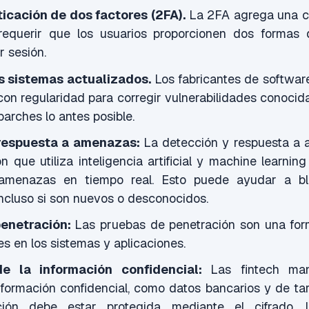
ticación de dos factores (2FA).
La 2FA agrega una c
requerir que los usuarios proporcionen dos formas d
r sesión.
 sistemas actualizados.
Los fabricantes de softwar
on regularidad para corregir vulnerabilidades conocid
parches lo antes posible.
 respuesta a amenazas:
La detección y respuesta a
n que utiliza inteligencia artificial y machine learnin
amenazas en tiempo real. Esto puede ayudar a b
ncluso si son nuevos o desconocidos.
enetración:
Las pruebas de penetración son una form
es en los sistemas y aplicaciones.
de la información confidencial:
Las fintech ma
formación confidencial, como datos bancarios y de tar
ción debe estar protegida mediante el cifrado, l