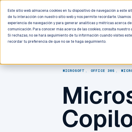
LIVE
/
FIELD OPS
/
3K+ CLIENTS DEPLOYED
/
130+ CERTIFIE
Este sitio web almacena cookies en tu dispositivo de navegación a este siti
de tu interacción con nuestro sitio web y nos permite recordarte. Usamos 
Deployment
Process
Services
Work
Trust
experiencia de navegación y para generar analíticas y métricas acerca de 
comunicación. Para conocer más acerca de las cookies, consulta nuestro
Si rechazas, no se hará seguimiento de tu información cuando visites este
recordar tu preferencia de que no se te haga seguimiento.
MICROSOFT
,
OFFICE 365
,
MICR
Micro
Copilo