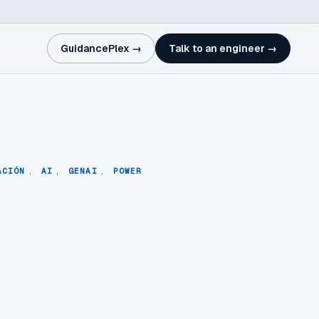
GuidancePlex →
Talk to an engineer →
ACIÓN
,
AI
,
GENAI
,
POWER