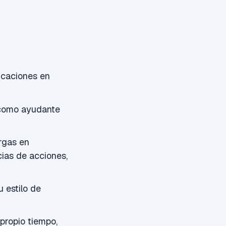
icaciones en
t como ayudante
rgas en
ias de acciones,
 estilo de
propio tiempo,