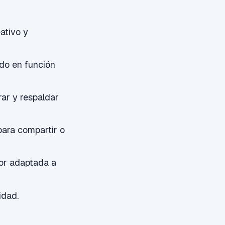
ativo y
ido en función
rar y respaldar
ara compartir o
jor adaptada a
idad.