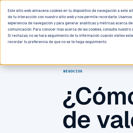
LIVE
/
FIELD OPS
/
3K+ CLIENTS DEPLOYED
/
130+ CERTIFIE
Este sitio web almacena cookies en tu dispositivo de navegación a este siti
de tu interacción con nuestro sitio web y nos permite recordarte. Usamos 
Deployment
Process
Services
Work
Trust
experiencia de navegación y para generar analíticas y métricas acerca de 
comunicación. Para conocer más acerca de las cookies, consulta nuestro
Si rechazas, no se hará seguimiento de tu información cuando visites este
recordar tu preferencia de que no se te haga seguimiento.
NEGOCIOS
¿Cómo
de val