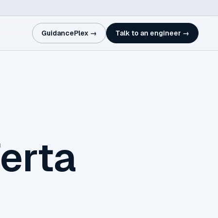
GuidancePlex →
Talk to an engineer →
erta