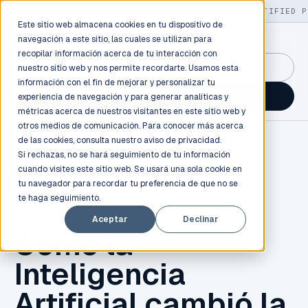
LIVE
/
FIELD OPS
/
3K+ CLIENTS DEPLOYED
/
130+ CERTIFIED P
Este sitio web almacena cookies en tu dispositivo de
navegación a este sitio, las cuales se utilizan para
recopilar información acerca de tu interacción con
GuidancePlex →
nuestro sitio web y nos permite recordarte. Usamos esta
información con el fin de mejorar y personalizar tu
Talk to an engineer →
experiencia de navegación y para generar analíticas y
métricas acerca de nuestros visitantes en este sitio web y
otros medios de comunicación. Para conocer más acerca
de las cookies, consulta nuestro
aviso de privacidad.
Si rechazas, no se hará seguimiento de tu información
cuando visites este sitio web. Se usará una sola cookie en
tu navegador para recordar tu preferencia de que no se
te haga seguimiento.
MACHINE LEARNING
Aceptar
Declinar
Cómo la
Inteligencia
Artificial cambió la