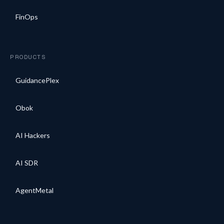
FinOps
PRODUCTS
GuidancePlex
Obok
AI Hackers
AI SDR
AgentMetal