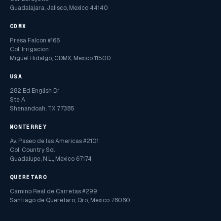
Guadalajara, Jalisco, Mexico 44140
CDMX
Presa Falcon #166
Col. Irrigacion
Miguel Hidalgo, CDMX, Mexico 11500
USA
282 Ed English Dr
Ste A
Shenandoah, TX 77385
MONTERREY
Av. Paseo de las Americas #2101
Col. Country Sol
Guadalupe, N.L., Mexico 67174
QUERETARO
Camino Real de Carretas #299
Santiago de Queretaro, Qro, Mexico 76060