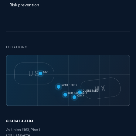
Risk prevention
LOCATIONS
US
USA
MX
MONTERREY
QUERETARO
GUADALAJARA
CDMX
GUADALAJARA
Av. Union #163, Piso 1
Col. Lafayette