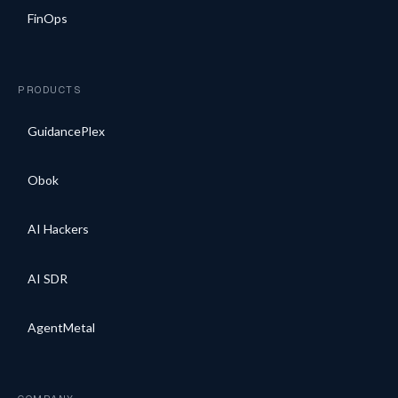
FinOps
PRODUCTS
GuidancePlex
Obok
AI Hackers
AI SDR
AgentMetal