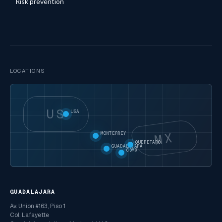
Risk prevention
LOCATIONS
US
USA
MX
MONTERREY
QUERETARO
GUADALAJARA
CDMX
GUADALAJARA
Av. Union #163, Piso 1
Col. Lafayette