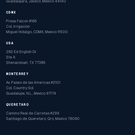
Guadalajara, Jalisco, Mexico 44140
CDMX
Presa Falcon #166
Col. Irrigacion
Miguel Hidalgo, CDMX, Mexico 11500
USA
282 Ed English Dr
Ste A
Shenandoah, TX 77385
MONTERREY
Av. Paseo de las Americas #2101
Col. Country Sol
Guadalupe, N.L., Mexico 67174
QUERETARO
Camino Real de Carretas #299
Santiago de Queretaro, Qro, Mexico 76060