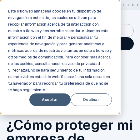
LIVE
/
FIELD OPS
/
3K+ CLIENTS DEPLOYED
/
130+ CERTIFIED P
Este sitio web almacena cookies en tu dispositivo de
navegación a este sitio, las cuales se utilizan para
recopilar información acerca de tu interacción con
GuidancePlex →
nuestro sitio web y nos permite recordarte. Usamos esta
información con el fin de mejorar y personalizar tu
Talk to an engineer →
experiencia de navegación y para generar analíticas y
métricas acerca de nuestros visitantes en este sitio web y
otros medios de comunicación. Para conocer más acerca
de las cookies, consulta nuestro
aviso de privacidad.
Si rechazas, no se hará seguimiento de tu información
cuando visites este sitio web. Se usará una sola cookie en
tu navegador para recordar tu preferencia de que no se
te haga seguimiento.
NUBE
,
AWS
,
CIBER SEGURIDAD
,
MULTICLOUD
,
AI
,
Aceptar
Declinar
DATA
¿Cómo proteger mi
empresa de