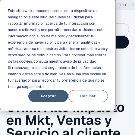
LIVE
/
FIELD OPS
/
3K+ CLIENTS DEPLOYED
/
130+ CERTIFIED P
Este sitio web almacena cookies en tu dispositivo de
navegación a este sitio, las cuales se utilizan para
recopilar información acerca de tu interacción con
GuidancePlex →
nuestro sitio web y nos permite recordarte. Usamos esta
información con el fin de mejorar y personalizar tu
Talk to an engineer →
experiencia de navegación y para generar analíticas y
métricas acerca de nuestros visitantes en este sitio web y
otros medios de comunicación. Para conocer más acerca
de las cookies, consulta nuestro
aviso de privacidad.
Si rechazas, no se hará seguimiento de tu información
cuando visites este sitio web. Se usará una sola cookie en
tu navegador para recordar tu preferencia de que no se
te haga seguimiento.
TECNOLOGÍA
,
NEGOCIOS
Aceptar
Declinar
CRM: Alto impacto
en Mkt, Ventas y
Servicio al cliente