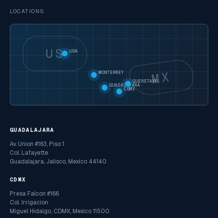
LOCATIONS
US
USA
MX
MONTERREY
QUERETARO
GUADALAJARA
CDMX
GUADALAJARA
Av. Union #163, Piso 1
Col. Lafayette
Guadalajara, Jalisco, Mexico 44140
CDMX
Presa Falcon #166
Col. Irrigacion
Miguel Hidalgo, CDMX, Mexico 11500