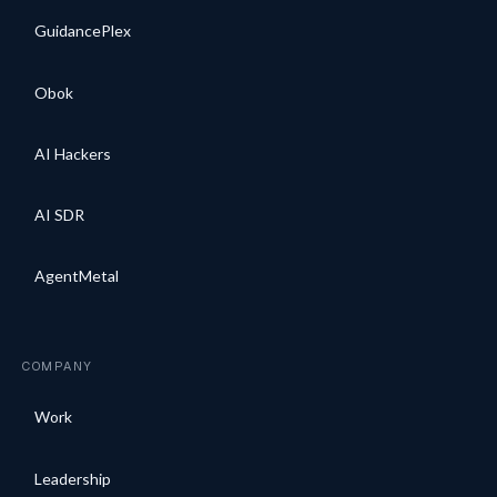
GuidancePlex
Obok
AI Hackers
AI SDR
AgentMetal
COMPANY
Work
Leadership