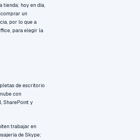
a tienda; hoy en día,
e comprar un
cia, por lo que a
ice, para elegir la
letas de escritorio
 nube con
l,
SharePoint
y
iten trabajar en
nsajería de Skype;