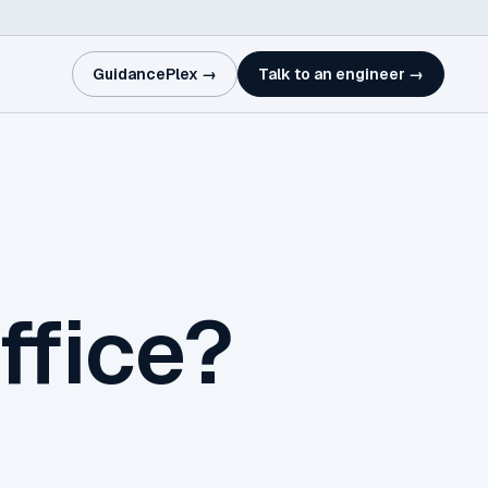
GuidancePlex →
Talk to an engineer →
ffice?