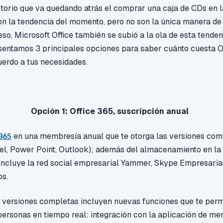
torio que va quedando atrás el comprar
una caja de
CDs
en l
on la tendencia del momento, pero no son la única manera d
eso, Microsoft
Office también se subió a la ola de esta tenden
esentamos 3 principales opciones
para saber cuánto cuesta Off
uerdo a tus necesidades.
Opción 1: Office 365, suscripción anual
 365
en
una membresía anual que te otorga las versiones comp
el,
Power
Point, Outlook);
además del almacenamiento en la
incluye
la red social empresarial
Yammer
, Skype Empresaria
os.
s versiones completas incluyen nuevas funciones que te perm
personas en tiempo real: integración con la aplicación de me