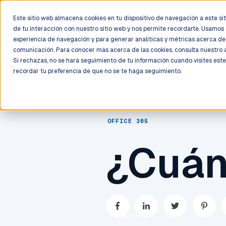
LIVE
/
FIELD OPS
/
3K+ CLIENTS DEPLOYED
/
130+ CERTIFIE
Este sitio web almacena cookies en tu dispositivo de navegación a este siti
de tu interacción con nuestro sitio web y nos permite recordarte. Usamos 
Deployment
Process
Services
Work
Trust
experiencia de navegación y para generar analíticas y métricas acerca de 
comunicación. Para conocer más acerca de las cookies, consulta nuestro
Si rechazas, no se hará seguimiento de tu información cuando visites este
recordar tu preferencia de que no se te haga seguimiento.
OFFICE 365
¿Cuán