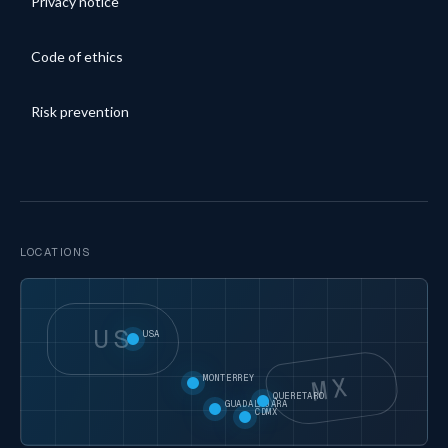
Privacy notice
Code of ethics
Risk prevention
LOCATIONS
US
USA
MX
MONTERREY
QUERETARO
GUADALAJARA
CDMX