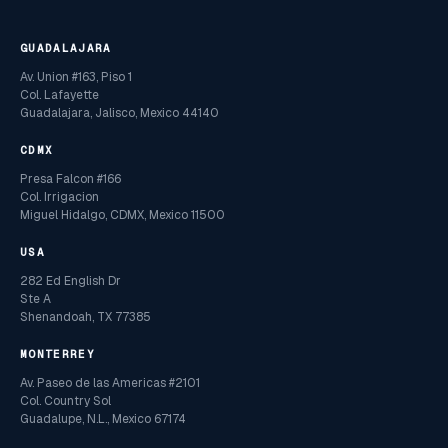
GUADALAJARA
Av. Union #163, Piso 1
Col. Lafayette
Guadalajara, Jalisco, Mexico 44140
CDMX
Presa Falcon #166
Col. Irrigacion
Miguel Hidalgo, CDMX, Mexico 11500
USA
282 Ed English Dr
Ste A
Shenandoah, TX 77385
MONTERREY
Av. Paseo de las Americas #2101
Col. Country Sol
Guadalupe, N.L., Mexico 67174