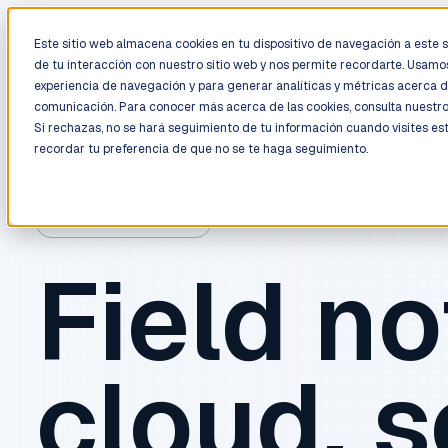
LIVE
/
FIELD OPS
/
3K+ CLIENTS DEPLOYED
/
130+ CERTIFIE
Este sitio web almacena cookies en tu dispositivo de navegación a este si
de tu interacción con nuestro sitio web y nos permite recordarte. Usamos
Deployment
Process
Services
Work
Trust
experiencia de navegación y para generar analíticas y métricas acerca d
comunicación. Para conocer más acerca de las cookies, consulta nuestr
Si rechazas, no se hará seguimiento de tu información cuando visites es
recordar tu preferencia de que no se te haga seguimiento.
BLOG / FIELD NOTES
Field no
cloud, s