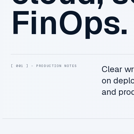
FinOps.
[ 001 ] - PRODUCTION NOTES
Clear wr
on deplo
and prod