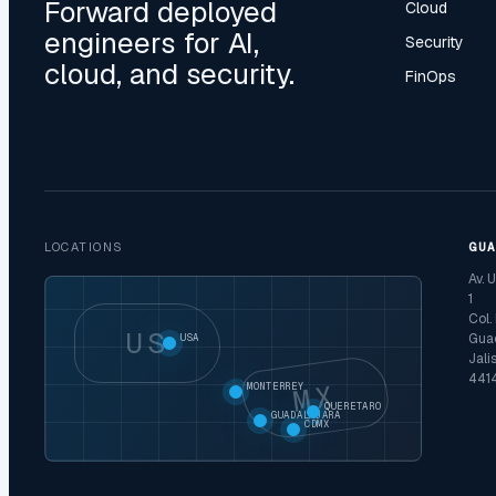
Forward deployed
Cloud
engineers for AI,
Security
cloud, and security.
FinOps
LOCATIONS
GU
Av. 
1
Col.
US
Guad
USA
Jali
441
MX
MONTERREY
QUERETARO
GUADALAJARA
CDMX