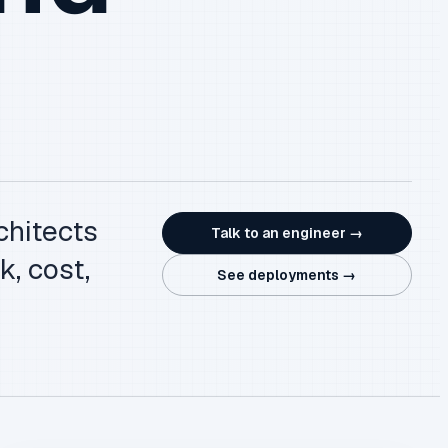
chitects
Talk to an engineer →
k, cost,
See deployments →