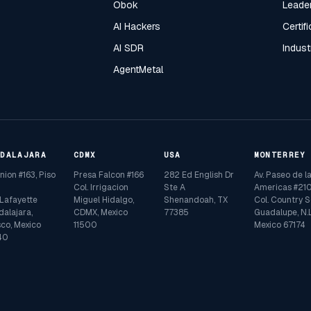
Obok
Leade
AI Hackers
Certif
AI SDR
Indust
AgentMetal
ADALAJARA
CDMX
USA
MONTERREY
Union #163, Piso
Presa Falcon #166
282 Ed English Dr
Av. Paseo de l
Col. Irrigacion
Ste A
Americas #210
 Lafayette
Miguel Hidalgo,
Shenandoah, TX
Col. Country S
alajara,
CDMX, Mexico
77385
Guadalupe, N.L
sco, Mexico
11500
Mexico 67174
40