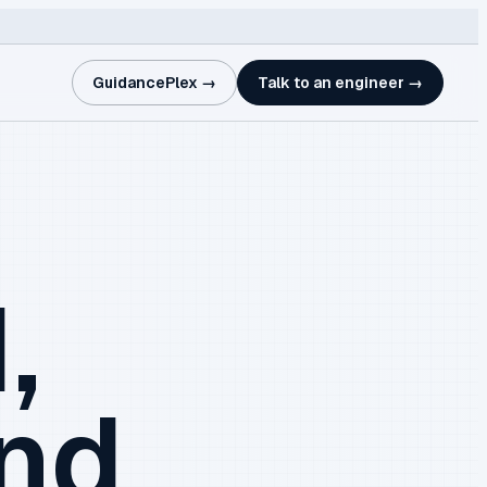
GuidancePlex →
Talk to an engineer →
,
and