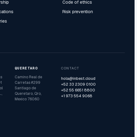
rship
Code of ethics
ications
Risk prevention
ries
QUERETARO
CONTACT
as
Camino Real de
hola@inbest.cloud
1
Carretas #299
+52 33 2309 0100
ol
Santiago de
+52 55 6651 8800
.,
Queretaro, Qro,
+1 973 554 9068
Mexico 76060