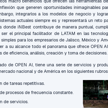
tos macro beneficios que ofrecen las herramientas 
inflexión que generen oportunidades inimaginables par
embargo, integrarlos a los modelos de negocio y logra
istemas actuales siempre es y representará un reto p
s donde iNBest contribuye de manera puntual, cumpl
 ser el principal facilitador de LATAM en las tecnolo
simples para los empresarios de Jalisco, México y Amé
ner a su alcance todo el panorama que ofrece OPEN AI
 de eficiencia, análisis, creación y toma de decisiones.
do de OPEN AI, tiene una serie de servicios y prod
mercado nacional y de América en los siguientes rubros
 de tareas repetitivas.
 de procesos de frecuencia constante.
n de servicios.