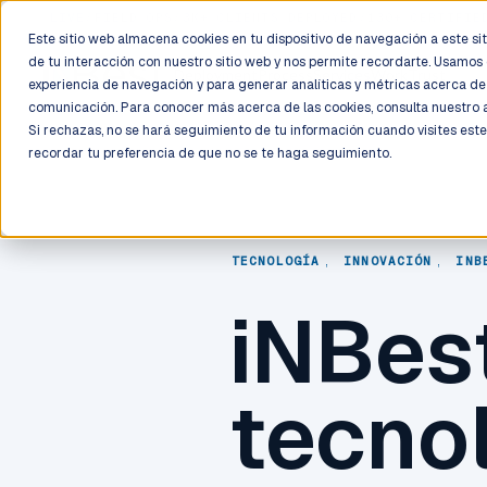
LIVE
/
FIELD OPS
/
3K+ CLIENTS DEPLOYED
/
130+ CERTIFIE
Este sitio web almacena cookies en tu dispositivo de navegación a este siti
de tu interacción con nuestro sitio web y nos permite recordarte. Usamos 
Deployment
Process
Services
Work
Trust
experiencia de navegación y para generar analíticas y métricas acerca de 
comunicación. Para conocer más acerca de las cookies, consulta nuestro
Si rechazas, no se hará seguimiento de tu información cuando visites este
recordar tu preferencia de que no se te haga seguimiento.
TECNOLOGÍA
,
INNOVACIÓN
,
INB
iNBes
tecno