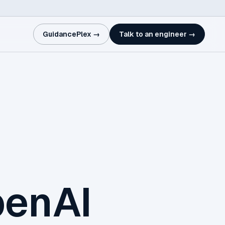
GuidancePlex →
Talk to an engineer →
penAI