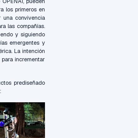
de OPENAI, pueden
a los primeros en
r una convivencia
ara las compañías.
iendo y siguiendo
gías emergentes y
rica. La intención
 para incrementar
uctos prediseñado
: