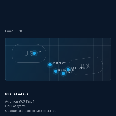
LOCATIONS
US
USA
MX
MONTERREY
QUERETARO
GUADALAJARA
CDMX
GUADALAJARA
Av. Union #163, Piso 1
Col. Lafayette
Guadalajara, Jalisco, Mexico 44140