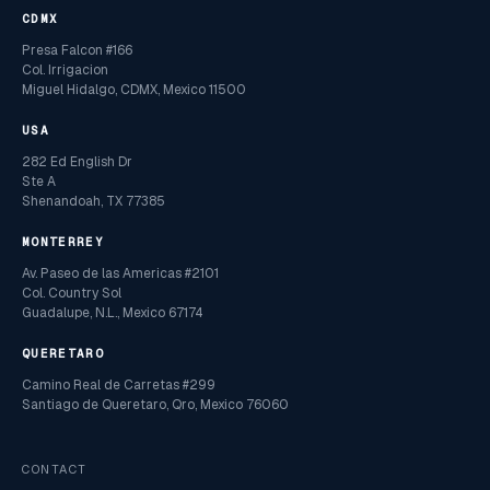
CDMX
Presa Falcon #166
Col. Irrigacion
Miguel Hidalgo, CDMX, Mexico 11500
USA
282 Ed English Dr
Ste A
Shenandoah, TX 77385
MONTERREY
Av. Paseo de las Americas #2101
Col. Country Sol
Guadalupe, N.L., Mexico 67174
QUERETARO
Camino Real de Carretas #299
Santiago de Queretaro, Qro, Mexico 76060
CONTACT