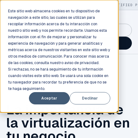
LIVE
/
FIELD OPS
/
3K+ CLIENTS DEPLOYED
/
130+ CERTIFIED P
Este sitio web almacena cookies en tu dispositivo de
navegación a este sitio, las cuales se utilizan para
recopilar información acerca de tu interacción con
GuidancePlex →
nuestro sitio web y nos permite recordarte. Usamos esta
información con el fin de mejorar y personalizar tu
Talk to an engineer →
experiencia de navegación y para generar analíticas y
métricas acerca de nuestros visitantes en este sitio web y
otros medios de comunicación. Para conocer más acerca
de las cookies, consulta nuestro
aviso de privacidad.
Si rechazas, no se hará seguimiento de tu información
cuando visites este sitio web. Se usará una sola cookie en
tu navegador para recordar tu preferencia de que no se
te haga seguimiento.
VIRTUALIZACIÓN
Aceptar
Declinar
La importancia de
la virtualización en
tu negocio