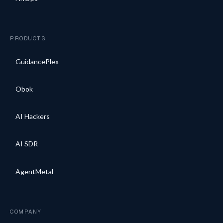
PRODUCTS
GuidancePlex
Obok
AI Hackers
AI SDR
AgentMetal
COMPANY