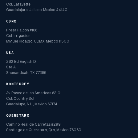
Col. Lafayette
Guadalajara, Jalisco, Mexico 44140
CDMX
Presa Falcon #166
Col. Irrigacion
Miguel Hidalgo, CDMX, Mexico 11500
USA
282 Ed English Dr
Ste A
Shenandoah, TX 77385
MONTERREY
Av. Paseo de las Americas #2101
Col. Country Sol
Guadalupe, N.L., Mexico 67174
QUERETARO
Camino Real de Carretas #299
Santiago de Queretaro, Qro, Mexico 76060