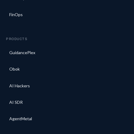
FinOps
PRODUCTS
GuidancePlex
Obok
AI Hackers
AI SDR
AgentMetal