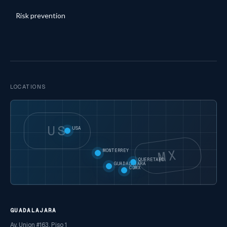
Risk prevention
LOCATIONS
US
USA
MX
MONTERREY
QUERETARO
GUADALAJARA
CDMX
GUADALAJARA
Av. Union #163, Piso 1