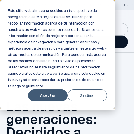
LIVE
/
FIELD OPS
/
3K+ CLIENTS DEPLOYED
/
130+ CERTIFIED P
Este sitio web almacena cookies en tu dispositivo de
navegación a este sitio, las cuales se utilizan para
recopilar información acerca de tu interacción con
GuidancePlex →
nuestro sitio web y nos permite recordarte. Usamos esta
información con el fin de mejorar y personalizar tu
Talk to an engineer →
experiencia de navegación y para generar analíticas y
métricas acerca de nuestros visitantes en este sitio web y
otros medios de comunicación. Para conocer más acerca
de las cookies, consulta nuestro
aviso de privacidad.
Si rechazas, no se hará seguimiento de tu información
cuando visites este sitio web. Se usará una sola cookie en
tu navegador para recordar tu preferencia de que no se
te haga seguimiento.
TECNOLOGÍA
Aceptar
Declinar
Las nuevas
generaciones:
Decididos a