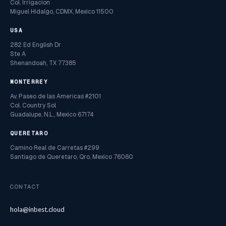
Col. Irrigacion
Miguel Hidalgo, CDMX, Mexico 11500
USA
282 Ed English Dr
Ste A
Shenandoah, TX 77385
MONTERREY
Av. Paseo de las Americas #2101
Col. Country Sol
Guadalupe, N.L., Mexico 67174
QUERETARO
Camino Real de Carretas #299
Santiago de Queretaro, Qro, Mexico 76060
CONTACT
hola@inbest.cloud