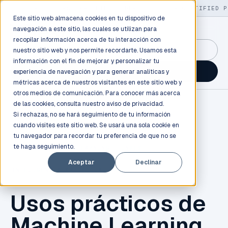
LIVE
/
FIELD OPS
/
3K+ CLIENTS DEPLOYED
/
130+ CERTIFIED P
Este sitio web almacena cookies en tu dispositivo de
navegación a este sitio, las cuales se utilizan para
recopilar información acerca de tu interacción con
GuidancePlex →
nuestro sitio web y nos permite recordarte. Usamos esta
información con el fin de mejorar y personalizar tu
Talk to an engineer →
experiencia de navegación y para generar analíticas y
métricas acerca de nuestros visitantes en este sitio web y
otros medios de comunicación. Para conocer más acerca
de las cookies, consulta nuestro
aviso de privacidad.
Si rechazas, no se hará seguimiento de tu información
cuando visites este sitio web. Se usará una sola cookie en
tu navegador para recordar tu preferencia de que no se
te haga seguimiento.
CLOUD
,
MACHINE LEARNING
,
INBEST
,
Aceptar
Declinar
INTELIGENCIA ARTIFICIAL
Usos prácticos de
Machine Learning