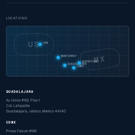
LOCATIONS
US
USA
MX
MONTERREY
QUERETARO
GUADALAJARA
CDMX
GUADALAJARA
Av. Union #163, Piso 1
Col. Lafayette
Guadalajara, Jalisco, Mexico 44140
CDMX
Presa Falcon #166