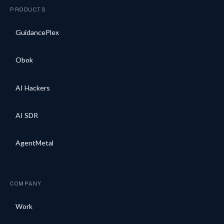
PRODUCTS
GuidancePlex
Obok
AI Hackers
AI SDR
AgentMetal
COMPANY
Work