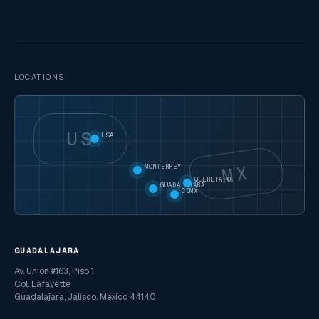
LOCATIONS
US
USA
MX
MONTERREY
QUERETARO
GUADALAJARA
CDMX
GUADALAJARA
Av. Union #163, Piso 1
Col. Lafayette
Guadalajara, Jalisco, Mexico 44140