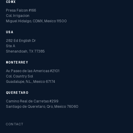
CDMX
Presa Falcon #166
Col. Irrigacion
Miguel Hidalgo, CDMX, Mexico 11500
USA
282 Ed English Dr
Ste A
Shenandoah, TX 77385
MONTERREY
Av. Paseo de las Americas #2101
Col. Country Sol
Guadalupe, N.L., Mexico 67174
QUERETARO
Camino Real de Carretas #299
Santiago de Queretaro, Qro, Mexico 76060
CONTACT