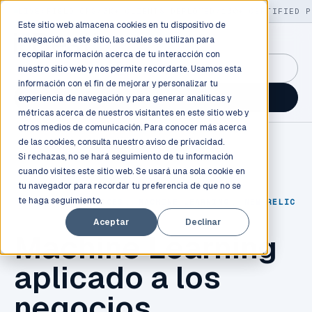
LIVE
/
FIELD OPS
/
3K+ CLIENTS DEPLOYED
/
130+ CERTIFIED P
Este sitio web almacena cookies en tu dispositivo de
navegación a este sitio, las cuales se utilizan para
recopilar información acerca de tu interacción con
GuidancePlex →
nuestro sitio web y nos permite recordarte. Usamos esta
información con el fin de mejorar y personalizar tu
Talk to an engineer →
experiencia de navegación y para generar analíticas y
métricas acerca de nuestros visitantes en este sitio web y
otros medios de comunicación. Para conocer más acerca
de las cookies, consulta nuestro
aviso de privacidad.
Si rechazas, no se hará seguimiento de tu información
cuando visites este sitio web. Se usará una sola cookie en
tu navegador para recordar tu preferencia de que no se
te haga seguimiento.
AMAZON WEB SERVICES
,
MACHINE LEARNING
,
NEW RELIC
Aceptar
Declinar
Machine Learning
aplicado a los
negocios