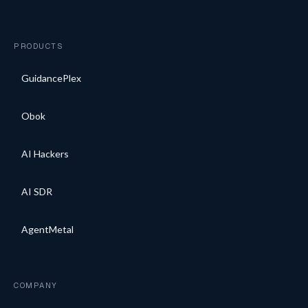
PRODUCTS
GuidancePlex
Obok
AI Hackers
AI SDR
AgentMetal
COMPANY