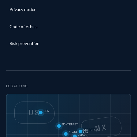
Privacy notice
Code of ethics
Risk prevention
LOCATIONS
US
USA
MX
MONTERREY
QUERETARO
GUADALAJARA
CDMX