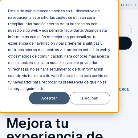
LIVE
/
FIELD OPS
/
3K+ CLIENTS DEPLOYED
/
130+ CERTIFIED P
Este sitio web almacena cookies en tu dispositivo de
navegación a este sitio, las cuales se utilizan para
recopilar información acerca de tu interacción con
GuidancePlex →
nuestro sitio web y nos permite recordarte. Usamos esta
información con el fin de mejorar y personalizar tu
Talk to an engineer →
experiencia de navegación y para generar analíticas y
métricas acerca de nuestros visitantes en este sitio web y
otros medios de comunicación. Para conocer más acerca
de las cookies, consulta nuestro
aviso de privacidad.
Si rechazas, no se hará seguimiento de tu información
cuando visites este sitio web. Se usará una sola cookie en
tu navegador para recordar tu preferencia de que no se
te haga seguimiento.
TECNOLOGÍA
,
AMAZON
,
CHATBOT
,
INBEST
,
ECOMMERCE
Aceptar
Declinar
,
AI
,
TECH
,
RUFUS
Mejora tu
experiencia de