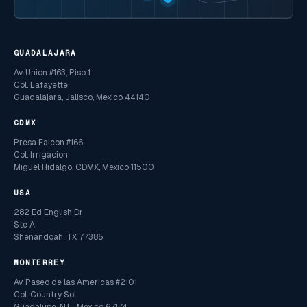
GUADALAJARA
Av. Union #163, Piso 1
Col. Lafayette
Guadalajara, Jalisco, Mexico 44140
CDMX
Presa Falcon #166
Col. Irrigacion
Miguel Hidalgo, CDMX, Mexico 11500
USA
282 Ed English Dr
Ste A
Shenandoah, TX 77385
MONTERREY
Av. Paseo de las Americas #2101
Col. Country Sol