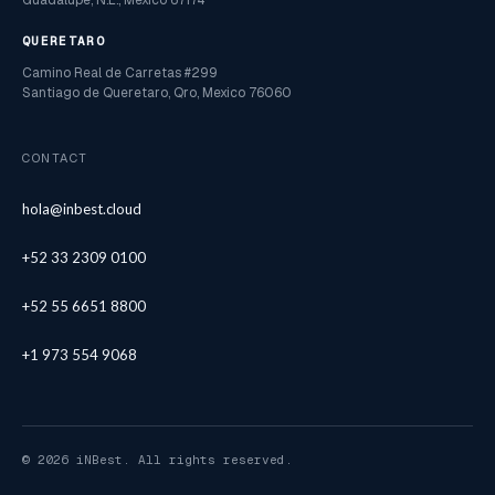
Guadalupe, N.L., Mexico 67174
QUERETARO
Camino Real de Carretas #299
Santiago de Queretaro, Qro, Mexico 76060
CONTACT
hola@inbest.cloud
+52 33 2309 0100
+52 55 6651 8800
+1 973 554 9068
© 2026 iNBest. All rights reserved.