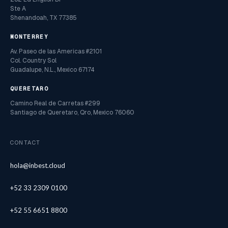
Ste A
Shenandoah, TX 77385
MONTERREY
Av. Paseo de las Americas #2101
Col. Country Sol
Guadalupe, N.L., Mexico 67174
QUERETARO
Camino Real de Carretas #299
Santiago de Queretaro, Qro, Mexico 76060
CONTACT
hola@inbest.cloud
+52 33 2309 0100
+52 55 6651 8800