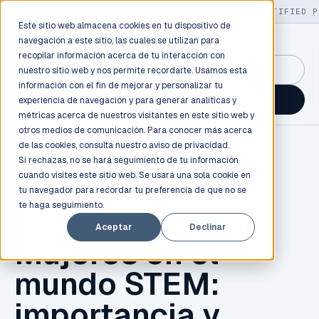
LIVE
/
FIELD OPS
/
3K+ CLIENTS DEPLOYED
/
130+ CERTIFIED P
Este sitio web almacena cookies en tu dispositivo de
navegación a este sitio, las cuales se utilizan para
recopilar información acerca de tu interacción con
GuidancePlex →
nuestro sitio web y nos permite recordarte. Usamos esta
información con el fin de mejorar y personalizar tu
Talk to an engineer →
experiencia de navegación y para generar analíticas y
métricas acerca de nuestros visitantes en este sitio web y
otros medios de comunicación. Para conocer más acerca
de las cookies, consulta nuestro
aviso de privacidad.
Si rechazas, no se hará seguimiento de tu información
cuando visites este sitio web. Se usará una sola cookie en
tu navegador para recordar tu preferencia de que no se
te haga seguimiento.
TECNOLOGÍA
,
INBEST
,
8M
Aceptar
Declinar
Mujeres en el
mundo STEM:
importancia y