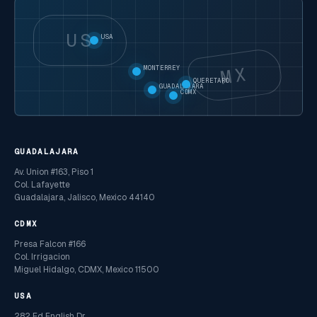
US
USA
MX
MONTERREY
QUERETARO
GUADALAJARA
CDMX
GUADALAJARA
Av. Union #163, Piso 1
Col. Lafayette
Guadalajara, Jalisco, Mexico 44140
CDMX
Presa Falcon #166
Col. Irrigacion
Miguel Hidalgo, CDMX, Mexico 11500
USA
282 Ed English Dr