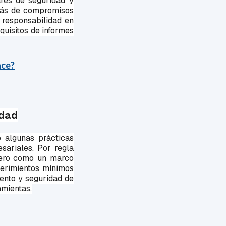
res de seguridad y
emás de compromisos
y responsabilidad en
quisitos de informes
ace?
idad
 algunas prácticas
sariales. Por regla
 pero como un marco
querimientos mínimos
ento y seguridad de
amientas.