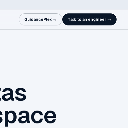
GuidancePlex →
Talk to an engineer →
tas
space