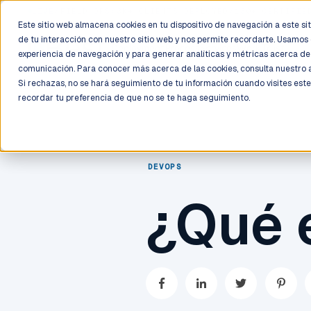
LIVE
/
FIELD OPS
/
3K+ CLIENTS DEPLOYED
/
130+ CERTIFIE
Este sitio web almacena cookies en tu dispositivo de navegación a este siti
de tu interacción con nuestro sitio web y nos permite recordarte. Usamos 
Deployment
Process
Services
Work
Trust
experiencia de navegación y para generar analíticas y métricas acerca de 
comunicación. Para conocer más acerca de las cookies, consulta nuestro
Si rechazas, no se hará seguimiento de tu información cuando visites este
recordar tu preferencia de que no se te haga seguimiento.
DEVOPS
¿Qué 