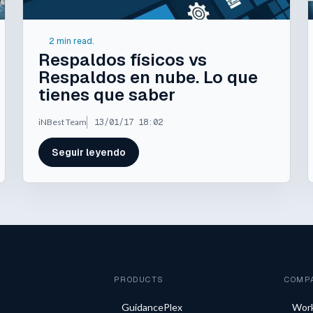
2 min read.
Respaldos físicos vs
Respaldos en nube. Lo que
tienes que saber
iNBest Team
13/01/17 18:02
Seguir leyendo
PRODUCTS
COMP
GuidancePlex
Wor