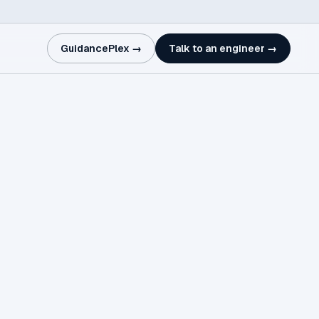
GuidancePlex →
Talk to an engineer →