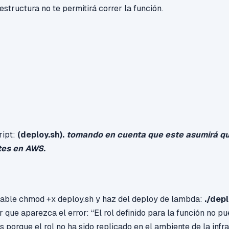
estructura no te permitirá correr la función.
ript:
(deploy.sh).
tomando en cuenta que este asumirá que
tes en AWS.
utable chmod +x deploy.sh y haz del deploy de lambda:
./depl
 que aparezca el error: “El rol definido para la función no p
 porque el rol no ha sido replicado en el ambiente de la infr