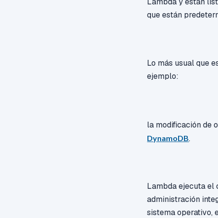
Lambda y están list
que están predeter
Lo más usual que e
ejemplo:
la modificación de 
DynamoDB
.
Lambda ejecuta el c
administración integ
sistema operativo,