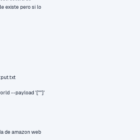
 existe pero si lo
put.txt
ld --payload '[""]'
bda de amazon web