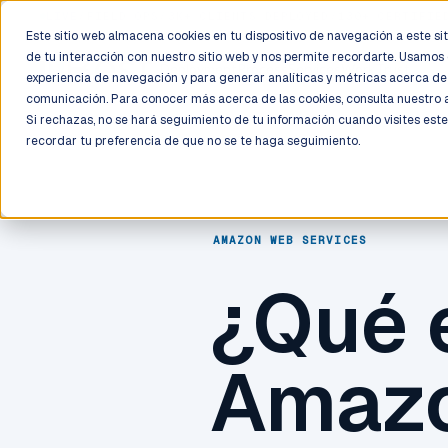
LIVE
/
FIELD OPS
/
3K+ CLIENTS DEPLOYED
/
130+ CERTIFIE
Este sitio web almacena cookies en tu dispositivo de navegación a este siti
de tu interacción con nuestro sitio web y nos permite recordarte. Usamos 
Deployment
Process
Services
Work
Trust
experiencia de navegación y para generar analíticas y métricas acerca de 
comunicación. Para conocer más acerca de las cookies, consulta nuestro
Si rechazas, no se hará seguimiento de tu información cuando visites este
recordar tu preferencia de que no se te haga seguimiento.
AMAZON WEB SERVICES
¿Qué 
Amazo