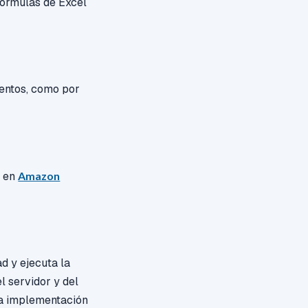
fórmulas de Excel
ventos, como por
s en
Amazon
d y ejecuta la
l servidor y del
la implementación