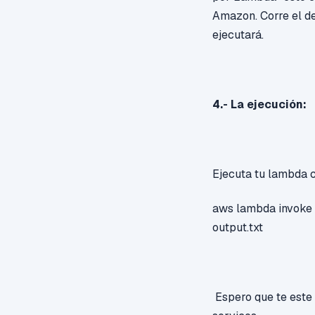
Amazon. Corre el de
ejecutará.
4.- La ejecución:
Ejecuta tu lambda c
aws lambda invoke 
output.txt
Espero que te este