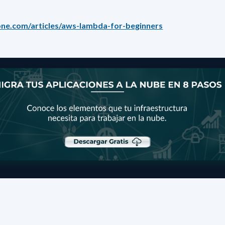
one.com/articles/aws-lambda-for-beginners