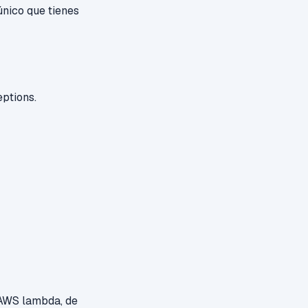
único que tienes
eptions.
:
n AWS lambda, de