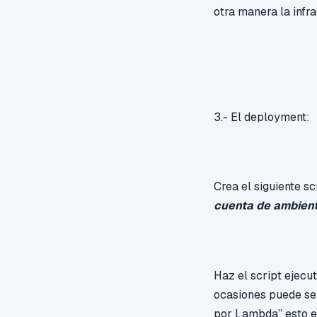
otra manera la infra
3.- El deployment:
Crea el siguiente sc
cuenta de ambien
Haz el script ejec
ocasiones puede ser
por Lambda” esto es