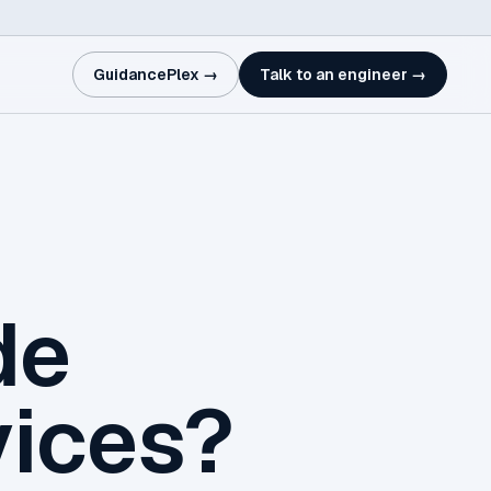
GuidancePlex →
Talk to an engineer →
de
ices?