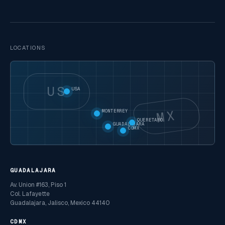
LOCATIONS
US
USA
MX
MONTERREY
QUERETARO
GUADALAJARA
CDMX
GUADALAJARA
Av. Union #163, Piso 1
Col. Lafayette
Guadalajara, Jalisco, Mexico 44140
CDMX