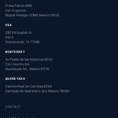
Presa Falcon #166
Col. Irrigacion
Miguel Hidalgo, CDMX, Mexico 11500
USA
282 Ed English Dr
Ste A
Shenandoah, TX 77385
MONTERREY
Av. Paseo de las Americas #2101
Col. Country Sol
Guadalupe, N.L., Mexico 67174
QUERETARO
Camino Real de Carretas #299
Santiago de Queretaro, Qro, Mexico 76060
CONTACT