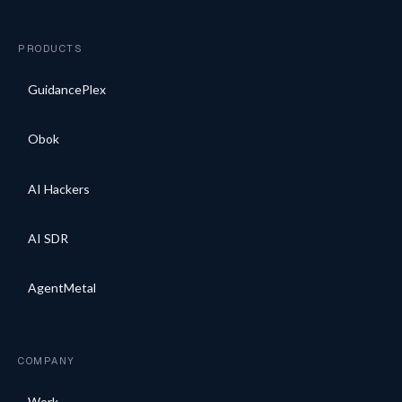
PRODUCTS
GuidancePlex
Obok
AI Hackers
AI SDR
AgentMetal
COMPANY
Work