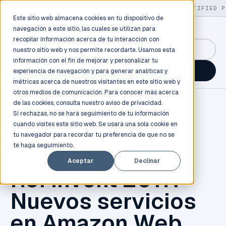
LIVE
/
FIELD OPS
/
3K+ CLIENTS DEPLOYED
/
130+ CERTIFIED P
Este sitio web almacena cookies en tu dispositivo de
navegación a este sitio, las cuales se utilizan para
recopilar información acerca de tu interacción con
GuidancePlex →
nuestro sitio web y nos permite recordarte. Usamos esta
información con el fin de mejorar y personalizar tu
Talk to an engineer →
experiencia de navegación y para generar analíticas y
métricas acerca de nuestros visitantes en este sitio web y
otros medios de comunicación. Para conocer más acerca
de las cookies, consulta nuestro
aviso de privacidad.
Si rechazas, no se hará seguimiento de tu información
cuando visites este sitio web. Se usará una sola cookie en
tu navegador para recordar tu preferencia de que no se
te haga seguimiento.
AWS
Aceptar
Declinar
Re: Invent 2017:
Nuevos servicios
en Amazon Web