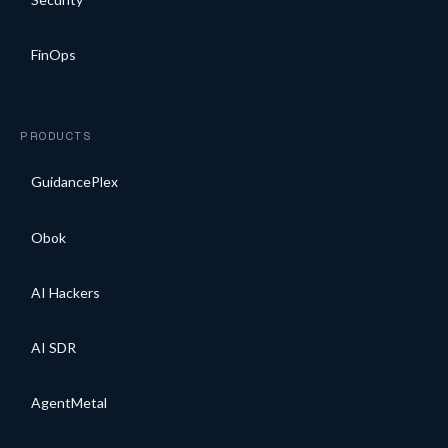
FinOps
PRODUCTS
GuidancePlex
Obok
AI Hackers
AI SDR
AgentMetal