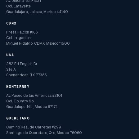
Av. Union #163, Piso 1
Col. Lafayette
Guadalajara, Jalisco, Mexico 44140
CDMX
Presa Falcon #166
Col. Irrigacion
Miguel Hidalgo, CDMX, Mexico 11500
USA
282 Ed English Dr
Ste A
Shenandoah, TX 77385
MONTERREY
Av. Paseo de las Americas #2101
Col. Country Sol
Guadalupe, N.L., Mexico 67174
QUERETARO
Camino Real de Carretas #299
Santiago de Queretaro, Qro, Mexico 76060