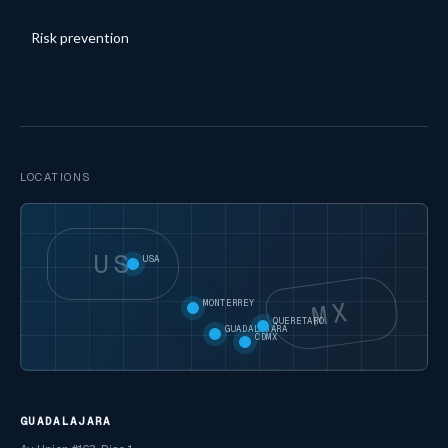
Risk prevention
LOCATIONS
US
USA
MX
MONTERREY
QUERETARO
GUADALAJARA
CDMX
GUADALAJARA