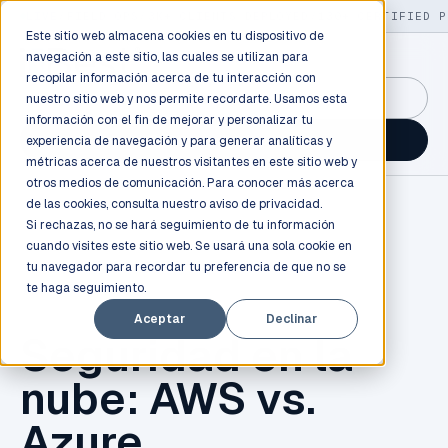
LIVE
/
FIELD OPS
/
3K+ CLIENTS DEPLOYED
/
130+ CERTIFIED P
Este sitio web almacena cookies en tu dispositivo de
navegación a este sitio, las cuales se utilizan para
recopilar información acerca de tu interacción con
GuidancePlex →
nuestro sitio web y nos permite recordarte. Usamos esta
información con el fin de mejorar y personalizar tu
Talk to an engineer →
experiencia de navegación y para generar analíticas y
métricas acerca de nuestros visitantes en este sitio web y
otros medios de comunicación. Para conocer más acerca
de las cookies, consulta nuestro
aviso de privacidad.
Si rechazas, no se hará seguimiento de tu información
cuando visites este sitio web. Se usará una sola cookie en
tu navegador para recordar tu preferencia de que no se
te haga seguimiento.
AWS
Aceptar
Declinar
Seguridad en la
nube: AWS vs.
Azure