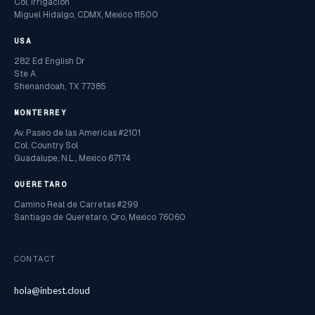
Col. Irrigacion
Miguel Hidalgo, CDMX, Mexico 11500
USA
282 Ed English Dr
Ste A
Shenandoah, TX 77385
MONTERREY
Av. Paseo de las Americas #2101
Col. Country Sol
Guadalupe, N.L., Mexico 67174
QUERETARO
Camino Real de Carretas #299
Santiago de Queretaro, Qro, Mexico 76060
CONTACT
hola@inbest.cloud