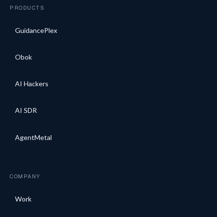
PRODUCTS
GuidancePlex
Obok
AI Hackers
AI SDR
AgentMetal
COMPANY
Work