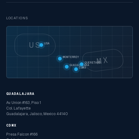
LOCATIONS
US
USA
MX
MONTERREY
QUERETARO
GUADALAJARA
CDMX
GUADALAJARA
Av. Union #163, Piso 1
Col. Lafayette
Guadalajara, Jalisco, Mexico 44140
CDMX
Presa Falcon #166