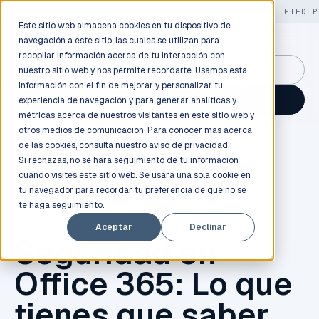
LIVE
/
FIELD OPS
/
3K+ CLIENTS DEPLOYED
/
130+ CERTIFIED P
Este sitio web almacena cookies en tu dispositivo de
navegación a este sitio, las cuales se utilizan para
recopilar información acerca de tu interacción con
GuidancePlex →
nuestro sitio web y nos permite recordarte. Usamos esta
información con el fin de mejorar y personalizar tu
Talk to an engineer →
experiencia de navegación y para generar analíticas y
métricas acerca de nuestros visitantes en este sitio web y
otros medios de comunicación. Para conocer más acerca
de las cookies, consulta nuestro
aviso de privacidad.
Si rechazas, no se hará seguimiento de tu información
cuando visites este sitio web. Se usará una sola cookie en
tu navegador para recordar tu preferencia de que no se
te haga seguimiento.
OFFICE 365
Aceptar
Declinar
Seguridad en
Office 365: Lo que
tienes que saber.