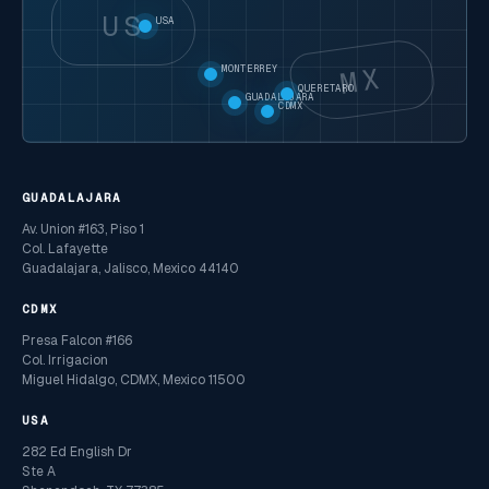
US
USA
MX
MONTERREY
QUERETARO
GUADALAJARA
CDMX
GUADALAJARA
Av. Union #163, Piso 1
Col. Lafayette
Guadalajara, Jalisco, Mexico 44140
CDMX
Presa Falcon #166
Col. Irrigacion
Miguel Hidalgo, CDMX, Mexico 11500
USA
282 Ed English Dr
Ste A