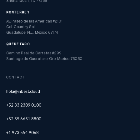
Shenandoah, TX 77385
MONTERREY
Av. Paseo de las Americas #2101
Col. Country Sol
Guadalupe, N.L., Mexico 67174
QUERETARO
Camino Real de Carretas #299
Santiago de Queretaro, Qro, Mexico 76060
CONTACT
hola@inbest.cloud
+52 33 2309 0100
+52 55 6651 8800
+1 973 554 9068