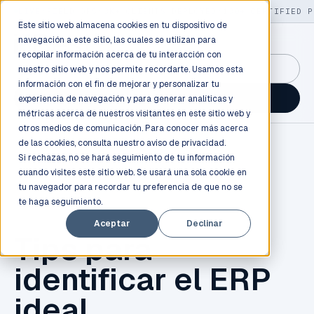
LIVE
/
FIELD OPS
/
3K+ CLIENTS DEPLOYED
/
130+ CERTIFIED P
Este sitio web almacena cookies en tu dispositivo de
navegación a este sitio, las cuales se utilizan para
recopilar información acerca de tu interacción con
GuidancePlex →
nuestro sitio web y nos permite recordarte. Usamos esta
información con el fin de mejorar y personalizar tu
Talk to an engineer →
experiencia de navegación y para generar analíticas y
métricas acerca de nuestros visitantes en este sitio web y
otros medios de comunicación. Para conocer más acerca
de las cookies, consulta nuestro
aviso de privacidad.
Si rechazas, no se hará seguimiento de tu información
cuando visites este sitio web. Se usará una sola cookie en
tu navegador para recordar tu preferencia de que no se
te haga seguimiento.
ERP
,
ODOO
Aceptar
Declinar
Tips para
identificar el ERP
ideal