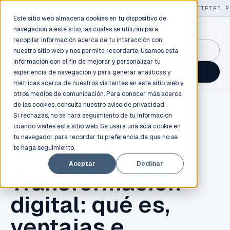
LIVE
/
FIELD OPS
/
3K+ CLIENTS DEPLOYED
/
130+ CERTIFIED P
Este sitio web almacena cookies en tu dispositivo de
navegación a este sitio, las cuales se utilizan para
recopilar información acerca de tu interacción con
GuidancePlex →
nuestro sitio web y nos permite recordarte. Usamos esta
información con el fin de mejorar y personalizar tu
Talk to an engineer →
experiencia de navegación y para generar analíticas y
métricas acerca de nuestros visitantes en este sitio web y
otros medios de comunicación. Para conocer más acerca
de las cookies, consulta nuestro
aviso de privacidad.
Si rechazas, no se hará seguimiento de tu información
cuando visites este sitio web. Se usará una sola cookie en
tu navegador para recordar tu preferencia de que no se
te haga seguimiento.
EMPRESAS
Aceptar
Declinar
Transformación
digital: qué es,
ventajas e