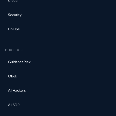
Cloud
Security
FinOps
PRODUCTS
GuidancePlex
Obok
AI Hackers
AI SDR