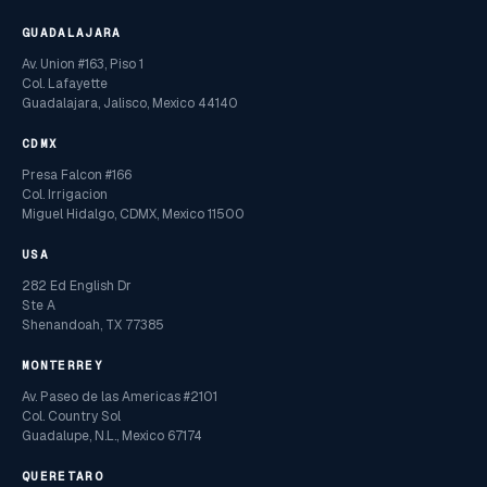
GUADALAJARA
Av. Union #163, Piso 1
Col. Lafayette
Guadalajara, Jalisco, Mexico 44140
CDMX
Presa Falcon #166
Col. Irrigacion
Miguel Hidalgo, CDMX, Mexico 11500
USA
282 Ed English Dr
Ste A
Shenandoah, TX 77385
MONTERREY
Av. Paseo de las Americas #2101
Col. Country Sol
Guadalupe, N.L., Mexico 67174
QUERETARO