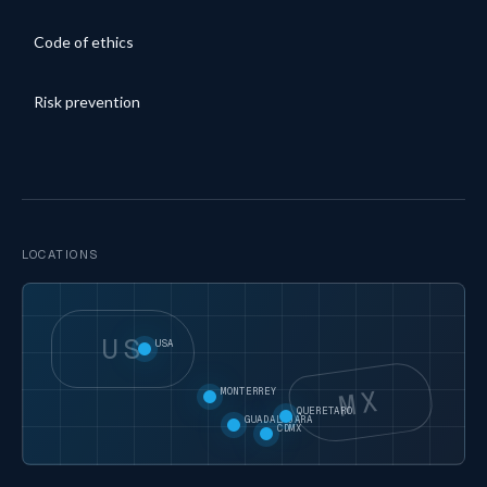
Code of ethics
Risk prevention
LOCATIONS
US
USA
MX
MONTERREY
QUERETARO
GUADALAJARA
CDMX