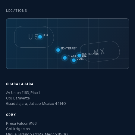
LOCATIONS
US
USA
MX
MONTERREY
QUERETARO
GUADALAJARA
CDMX
GUADALAJARA
Av. Union #163, Piso 1
Col. Lafayette
Guadalajara, Jalisco, Mexico 44140
CDMX
Presa Falcon #166
Col. Irrigacion
Miguel Hidalgo, CDMX, Mexico 11500