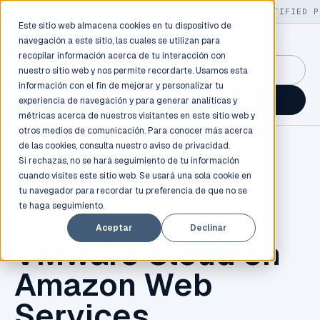
LIVE
/
FIELD OPS
/
3K+ CLIENTS DEPLOYED
/
130+ CERTIFIED P
Este sitio web almacena cookies en tu dispositivo de
navegación a este sitio, las cuales se utilizan para
recopilar información acerca de tu interacción con
GuidancePlex →
nuestro sitio web y nos permite recordarte. Usamos esta
información con el fin de mejorar y personalizar tu
Talk to an engineer →
experiencia de navegación y para generar analíticas y
métricas acerca de nuestros visitantes en este sitio web y
otros medios de comunicación. Para conocer más acerca
de las cookies, consulta nuestro
aviso de privacidad.
Si rechazas, no se hará seguimiento de tu información
cuando visites este sitio web. Se usará una sola cookie en
tu navegador para recordar tu preferencia de que no se
te haga seguimiento.
CLOUD
,
NOVEDADES
,
AWS
Aceptar
Declinar
VMware Cloud en
Amazon Web
Services