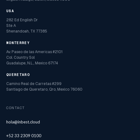
USA
282 Ed English Dr
Ste A
Shenandoah, TX 77385
MONTERREY
Av. Paseo de las Americas #2101
Col. Country Sol
Guadalupe, N.L., Mexico 67174
QUERETARO
Camino Real de Carretas #299
Santiago de Queretaro, Qro, Mexico 76060
CONTACT
hola@inbest.cloud
+52 33 2309 0100