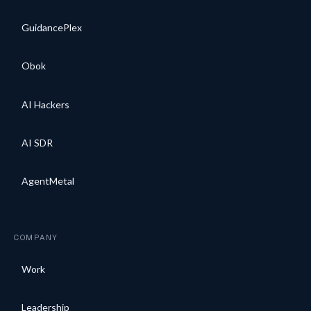
GuidancePlex
Obok
AI Hackers
AI SDR
AgentMetal
COMPANY
Work
Leadership