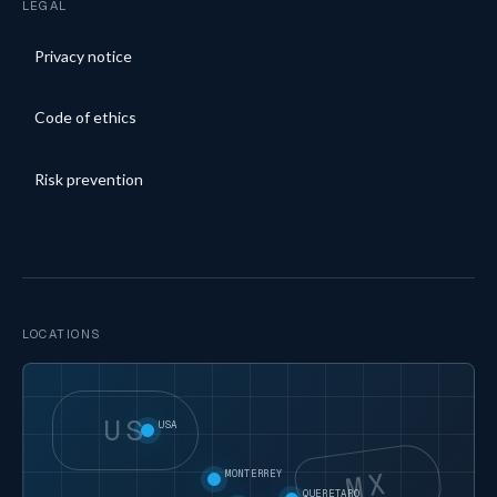
LEGAL
Privacy notice
Code of ethics
Risk prevention
LOCATIONS
US
USA
MX
MONTERREY
QUERETARO