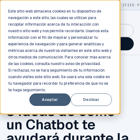
LIVE
/
FIELD OPS
/
3K+ CLIENTS DEPLOYED
/
130+ CERTIFIED P
Este sitio web almacena cookies en tu dispositivo de
navegación a este sitio, las cuales se utilizan para
recopilar información acerca de tu interacción con
GuidancePlex →
nuestro sitio web y nos permite recordarte. Usamos esta
información con el fin de mejorar y personalizar tu
Talk to an engineer →
experiencia de navegación y para generar analíticas y
métricas acerca de nuestros visitantes en este sitio web y
otros medios de comunicación. Para conocer más acerca
de las cookies, consulta nuestro
aviso de privacidad.
Si rechazas, no se hará seguimiento de tu información
cuando visites este sitio web. Se usará una sola cookie en
tu navegador para recordar tu preferencia de que no se
te haga seguimiento.
EMPRESAS
Aceptar
Declinar
5 ideas de cómo
un Chatbot te
ayudará durante la