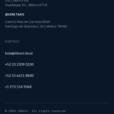
Col. Country Sol
Guadalupe, N.L., Mexico 67174
QUERETARO
Camino Real de Carretas #299
Santiago de Queretaro, Qro, Mexico 76060
CONTACT
hola@inbest.cloud
+52 33 2309 0100
+52 55 6651 8800
+1 973 554 9068
© 2026 iNBest. All rights reserved.