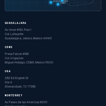
GUADALAJARA
CDMX
GUADALAJARA
Av. Union #163, Piso 1
Col. Lafayette
Guadalajara, Jalisco, Mexico 44140
CDMX
Presa Falcon #166
Col. Irrigacion
Miguel Hidalgo, CDMX, Mexico 11500
USA
282 Ed English Dr
Ste A
Shenandoah, TX 77385
MONTERREY
Av. Paseo de las Americas #2101